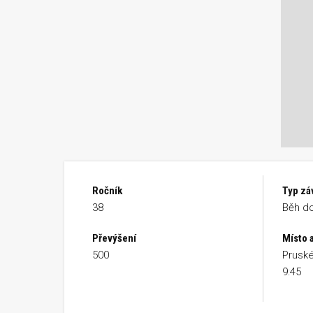
Ročník
Typ zá
38
Běh do
Převýšení
Místo 
500
Pruské
9:45