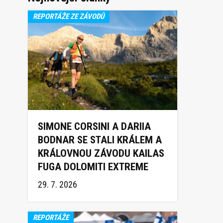
REPORTÁŽE ZE ZÁVODŮ
SIMONE CORSINI A DARIIA
BODNAR SE STALI KRÁLEM A
KRÁLOVNOU ZÁVODU KAILAS
FUGA DOLOMITI EXTREME
TRAIL 2026
29. 7. 2026
REPORTÁŽE