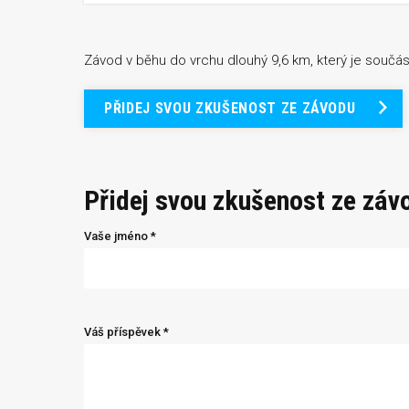
Závod v běhu do vrchu dlouhý 9,6 km, který je součá
PŘIDEJ SVOU ZKUŠENOST ZE ZÁVODU
Přidej svou zkušenost ze záv
Vaše jméno *
Váš příspěvek *