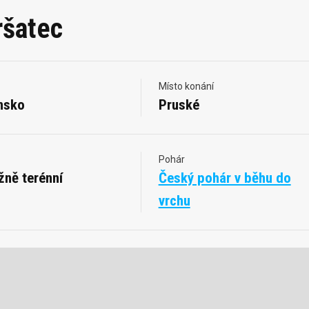
ršatec
Místo konání
nsko
Pruské
Pohár
žně terénní
Český pohár v běhu do
vrchu