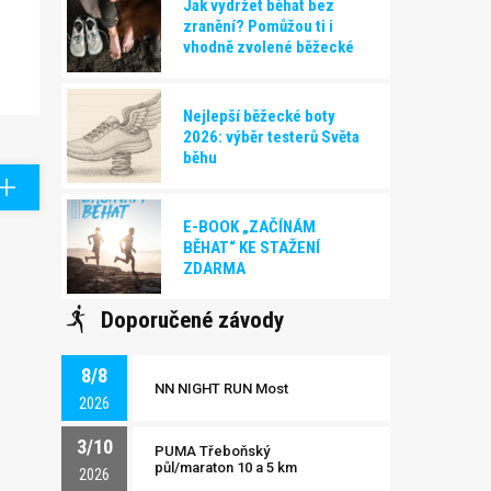
Jak vydržet běhat bez
zranění? Pomůžou ti i
vhodně zvolené běžecké
boty!
Nejlepší běžecké boty
2026: výběr testerů Světa
běhu
E-BOOK „ZAČÍNÁM
BĚHAT“ KE STAŽENÍ
ZDARMA
Doporučené závody
8/8
NN NIGHT RUN Most
2026
3/10
PUMA Třeboňský
půl/maraton 10 a 5 km
2026