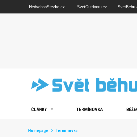
HedvabnaStezka.cz
SvetOutdooru.cz
SvetBehu.
ČLÁNKY
TERMÍNOVKA
BĚŽE
Homepage
Termínovka