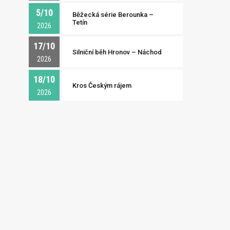
5/10
Běžecká série Berounka –
Tetín
2026
17/10
Silniční běh Hronov – Náchod
2026
18/10
Kros Českým rájem
2026