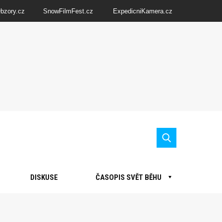
Obzory.cz
SnowFilmFest.cz
ExpedicniKamera.cz
DISKUSE
ČASOPIS SVĚT BĚHU