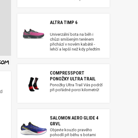
ALTRA TIMP 6
Univerzální bota na běh i
chůzi smíšeným terénem
přichází v novém kabátě -
lehčí a lepší než kdy předtím
COMPRESSPORT
PONOŽKY ULTRA TRAIL
Ponožky Ultra Trail Vás podrží
při pořádné porci kilometrů!
od
SALOMON AERO GLIDE 4
GRVL
Objevte kouzlo pravého
pohodlí při běhu s botami