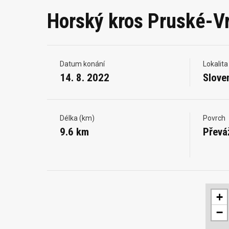
Horský kros Pruské-V
Datum konání
Lokalita
14. 8. 2022
Slove
Délka (km)
Povrch
9.6 km
Převá
+
−