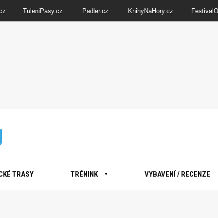
cz
TuleniPasy.cz
Padler.cz
KnihyNaHory.cz
Festival
CKÉ TRASY
TRÉNINK
VYBAVENÍ / RECENZE