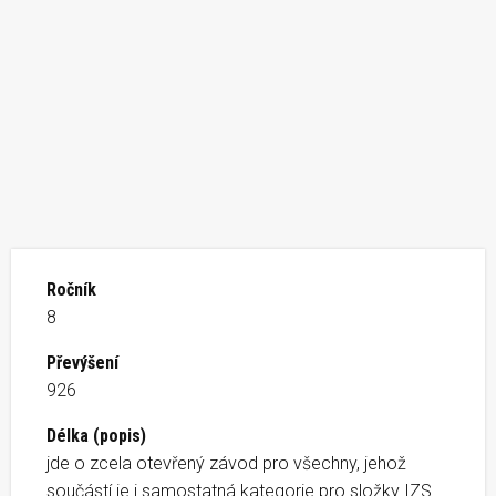
Ročník
8
Převýšení
926
Délka (popis)
jde o zcela otevřený závod pro všechny, jehož
součástí je i samostatná kategorie pro složky IZS.