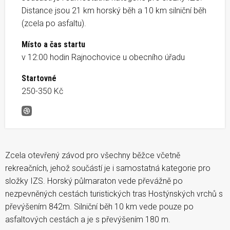
Distance jsou 21 km horský běh a 10 km silniční běh
(zcela po asfaltu).
Místo a čas startu
v 12:00 hodin Rajnochovice u obecního úřadu
Startovné
250-350 Kč
Horský půlmaraton a silniční běh Rajnochovice
Zcela otevřený závod pro všechny běžce včetně
rekreačních, jehož součástí je i samostatná kategorie pro
složky IZS. Horský půlmaraton vede převážně po
nezpevněných cestách turistických tras Hostýnských vrchů s
převýšením 842m. Silniční běh 10 km vede pouze po
asfaltových cestách a je s převýšením 180 m.