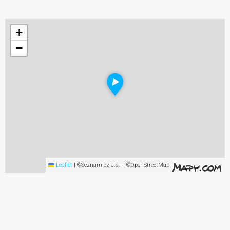
+
−
Leaflet
|
©Seznam.cz a.s., | ©OpenStreetMap