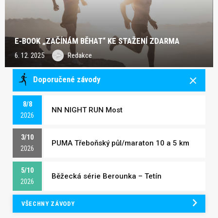
E-BOOK „ZAČÍNÁM BĚHAT“ KE STAŽENÍ ZDARMA
6. 12. 2025
Redakce
Doporučené závody
8/8
NN NIGHT RUN Most
2026
3/10
PUMA Třeboňský půl/maraton 10 a 5 km
2026
5/10
Běžecká série Berounka – Tetín
2026
VŠECHNY ZÁVODY