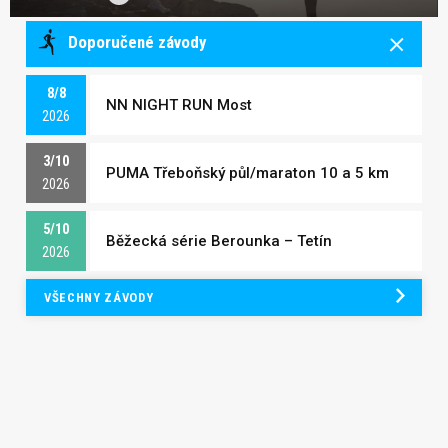
Doporučené závody
8/8
NN NIGHT RUN Most
2026
3/10
PUMA Třeboňský půl/maraton 10 a 5 km
2026
5/10
Běžecká série Berounka – Tetín
2026
VŠECHNY ZÁVODY