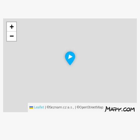
+
−
Leaflet
|
©Seznam.cz a.s., | ©OpenStreetMap