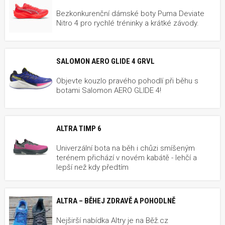
Bezkonkurenční dámské boty Puma Deviate
Nitro 4 pro rychlé tréninky a krátké závody.
SALOMON AERO GLIDE 4 GRVL
Objevte kouzlo pravého pohodlí při běhu s
botami Salomon AERO GLIDE 4!
ALTRA TIMP 6
Univerzální bota na běh i chůzi smíšeným
terénem přichází v novém kabátě - lehčí a
lepší než kdy předtím
ALTRA – BĚHEJ ZDRAVĚ A POHODLNĚ
Nejširší nabídka Altry je na Běž.cz