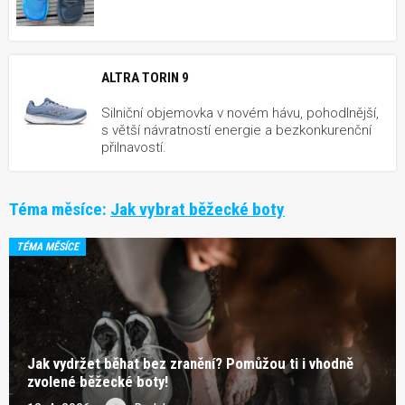
ALTRA TORIN 9
Silniční objemovka v novém hávu, pohodlnější,
s větší návratností energie a bezkonkurenční
přilnavostí.
Téma měsíce:
Jak vybrat běžecké boty
TÉMA MĚSÍCE
Jak vydržet běhat bez zranění? Pomůžou ti i vhodně
zvolené běžecké boty!