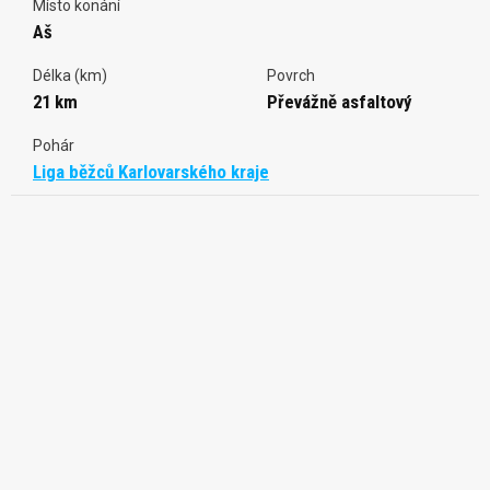
Místo konání
Aš
Délka (km)
Povrch
21 km
Převážně asfaltový
Pohár
Liga běžců Karlovarského kraje