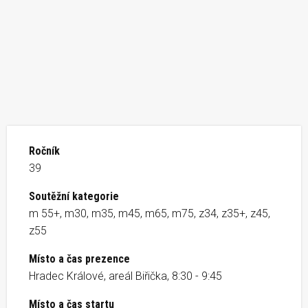
Ročník
39
Soutěžní kategorie
m 55+, m30, m35, m45, m65, m75, z34, z35+, z45,
z55
Místo a čas prezence
Hradec Králové, areál Biřička, 8:30 - 9:45
Místo a čas startu