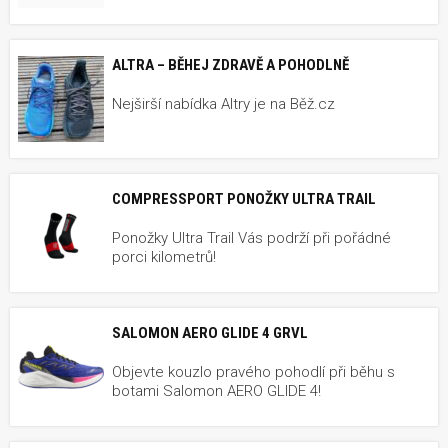
ALTRA – BĚHEJ ZDRAVĚ A POHODLNĚ
Nejširší nabídka Altry je na Běž.cz
COMPRESSPORT PONOŽKY ULTRA TRAIL
Ponožky Ultra Trail Vás podrží při pořádné
porci kilometrů!
SALOMON AERO GLIDE 4 GRVL
Objevte kouzlo pravého pohodlí při běhu s
botami Salomon AERO GLIDE 4!