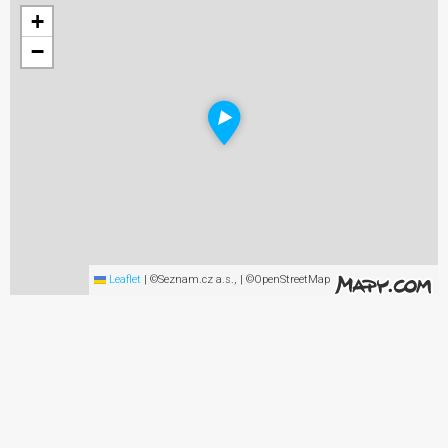
+
−
Leaflet
|
©Seznam.cz a.s., | ©OpenStreetMap