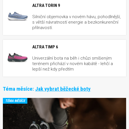
ALTRA TORIN 9
Silniční objemovka v novém hávu, pohodlnější,
s větší návratností energie a bezkonkurenční
přilnavostí.
ALTRA TIMP 6
Univerzální bota na běh i chůzi smíšeným
terénem přichází v novém kabátě - lehčí a
lepší než kdy předtím
Téma měsíce:
Jak vybrat běžecké boty
TÉMA MĚSÍCE