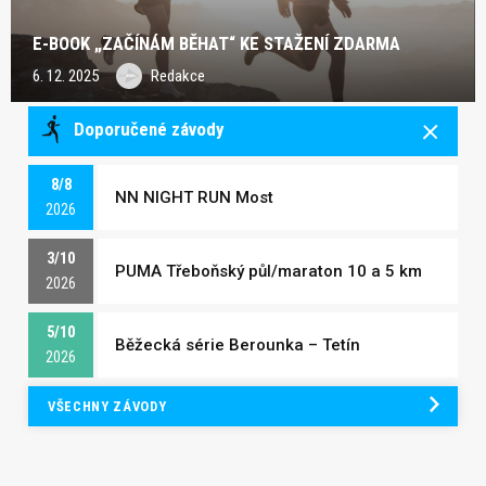
E-BOOK „ZAČÍNÁM BĚHAT“ KE STAŽENÍ ZDARMA
6. 12. 2025
Redakce
Doporučené závody
8/8
NN NIGHT RUN Most
2026
3/10
PUMA Třeboňský půl/maraton 10 a 5 km
2026
5/10
Běžecká série Berounka – Tetín
2026
VŠECHNY ZÁVODY