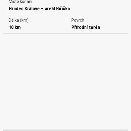
Místo konání
Hradec Králové – areál Biřička
Délka (km)
Povrch
10 km
Přírodní terén