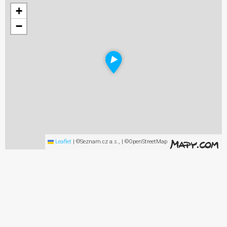
+
−
Leaflet
|
©Seznam.cz a.s., | ©OpenStreetMap