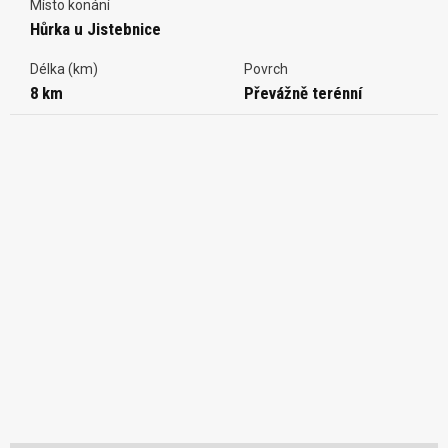
Místo konání
Hůrka u Jistebnice
Délka (km)
Povrch
8 km
Převážně terénní