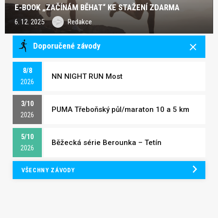
E-BOOK „ZAČÍNÁM BĚHAT“ KE STAŽENÍ ZDARMA
6. 12. 2025
Redakce
Doporučené závody
8/8
NN NIGHT RUN Most
2026
3/10
PUMA Třeboňský půl/maraton 10 a 5 km
2026
5/10
Běžecká série Berounka – Tetín
2026
VŠECHNY ZÁVODY