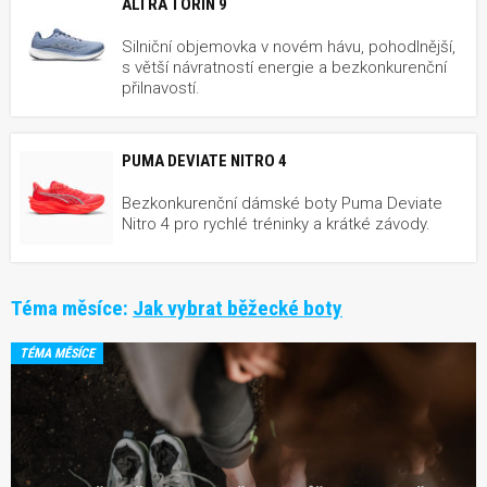
ALTRA TORIN 9
Silniční objemovka v novém hávu, pohodlnější,
s větší návratností energie a bezkonkurenční
přilnavostí.
PUMA DEVIATE NITRO 4
Bezkonkurenční dámské boty Puma Deviate
Nitro 4 pro rychlé tréninky a krátké závody.
Téma měsíce:
Jak vybrat běžecké boty
TÉMA MĚSÍCE