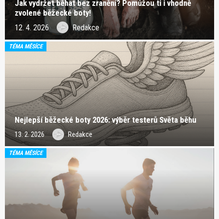
Jak vydržet běhat bez zranění? Pomůžou ti i vhodně
zvolené běžecké boty!
12. 4. 2026
Redakce
TÉMA MĚSÍCE
Nejlepší běžecké boty 2026: výběr testerů Světa běhu
13. 2. 2026
Redakce
TÉMA MĚSÍCE