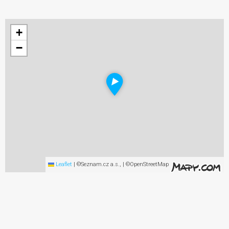
+
−
Leaflet
|
©Seznam.cz a.s., | ©OpenStreetMap