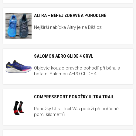
ALTRA – BĚHEJ ZDRAVĚ A POHODLNĚ
Nejširší nabídka Altry je na Běž.cz
SALOMON AERO GLIDE 4 GRVL
Objevte kouzlo pravého pohodlí při běhu s
botami Salomon AERO GLIDE 4!
COMPRESSPORT PONOŽKY ULTRA TRAIL
Ponožky Ultra Trail Vás podrží při pořádné
porci kilometrů!