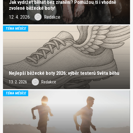
Jak vydržet běhat bez zranění? Pomůžou ti i vhodně
zvolené běžecké boty!
12. 4. 2026
Redakce
TÉMA MĚSÍCE
Nejlepší běžecké boty 2026: výběr testerů Světa běhu
13. 2. 2026
Redakce
TÉMA MĚSÍCE