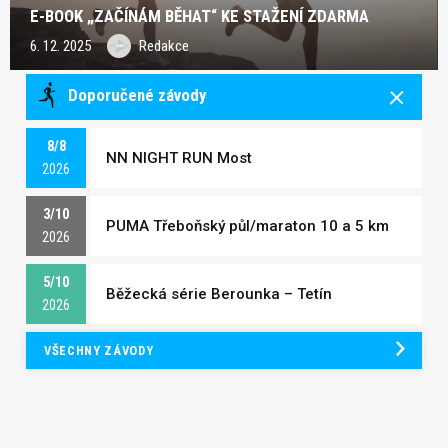
E-BOOK „ZAČÍNÁM BĚHAT“ KE STAŽENÍ ZDARMA
6. 12. 2025
Redakce
Doporučené závody
8/8
NN NIGHT RUN Most
2026
3/10
PUMA Třeboňský půl/maraton 10 a 5 km
2026
5/10
Běžecká série Berounka – Tetín
2026
VŠECHNY ZÁVODY