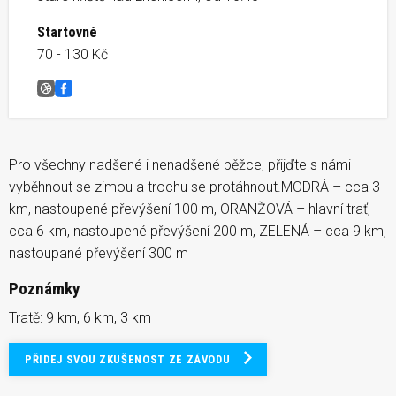
Startovné
70 - 130 Kč
Jarní vyběhnutí se zimou &#8211; ZRUŠENO
Facebook
Pro všechny nadšené i nenadšené běžce, přijďte s námi
vyběhnout se zimou a trochu se protáhnout.MODRÁ – cca 3
km, nastoupené převýšení 100 m, ORANŽOVÁ – hlavní trať,
cca 6 km, nastoupené převýšení 200 m, ZELENÁ – cca 9 km,
nastoupané převýšení 300 m
Poznámky
Tratě: 9 km, 6 km, 3 km
PŘIDEJ SVOU ZKUŠENOST ZE ZÁVODU