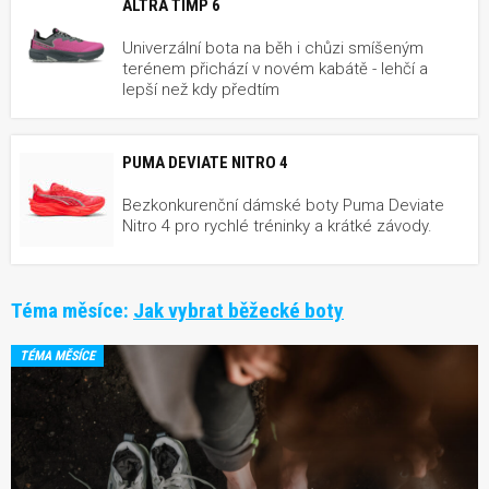
ALTRA TIMP 6
Univerzální bota na běh i chůzi smíšeným
terénem přichází v novém kabátě - lehčí a
lepší než kdy předtím
PUMA DEVIATE NITRO 4
Bezkonkurenční dámské boty Puma Deviate
Nitro 4 pro rychlé tréninky a krátké závody.
Téma měsíce:
Jak vybrat běžecké boty
TÉMA MĚSÍCE