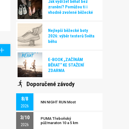
Jak vydržet běhat bez
zranění? Pomůžou ti i
vhodně zvolené běžecké
boty!
Nejlepší běžecké boty
2026: výběr testerů Světa
běhu
E-BOOK „ZAČÍNÁM
BĚHAT“ KE STAŽENÍ
ZDARMA
Doporučené závody
8/8
NN NIGHT RUN Most
2026
3/10
PUMA Třeboňský
půl/maraton 10 a 5 km
2026