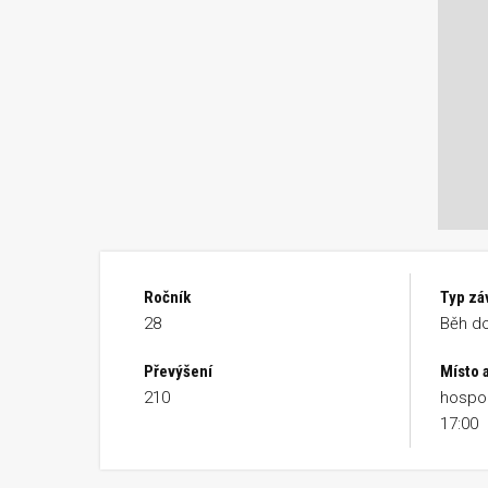
Ročník
Typ zá
28
Běh do
Převýšení
Místo 
210
hospod
17:00