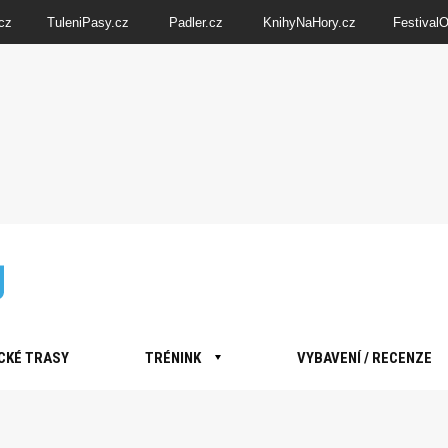
cz
TuleniPasy.cz
Padler.cz
KnihyNaHory.cz
Festival
CKÉ TRASY
TRÉNINK
VYBAVENÍ / RECENZE