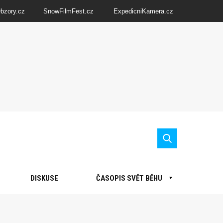
Obzory.cz
SnowFilmFest.cz
ExpedicniKamera.cz
DISKUSE
ČASOPIS SVĚT BĚHU