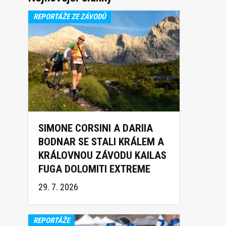
REPORTÁŽE ZE ZÁVODŮ
SIMONE CORSINI A DARIIA
BODNAR SE STALI KRÁLEM A
KRÁLOVNOU ZÁVODU KAILAS
FUGA DOLOMITI EXTREME
TRAIL 2026
29. 7. 2026
REPORTÁŽE