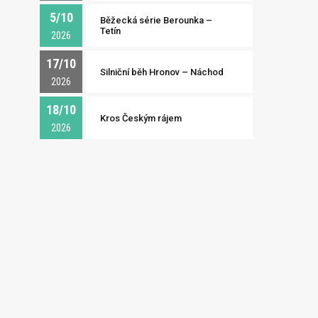
5/10
Běžecká série Berounka –
Tetín
2026
17/10
Silniční běh Hronov – Náchod
2026
18/10
Kros Českým rájem
2026