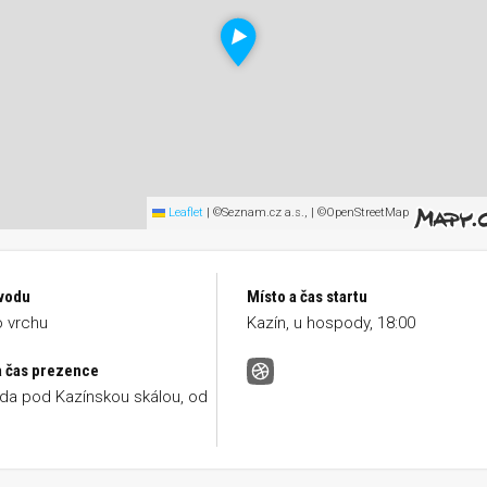
Leaflet
|
©Seznam.cz a.s., | ©OpenStreetMap
vodu
Místo a čas startu
 vrchu
Kazín, u hospody, 18:00
a čas prezence
Kazín &#8211; Cukrák
a pod Kazínskou skálou, od