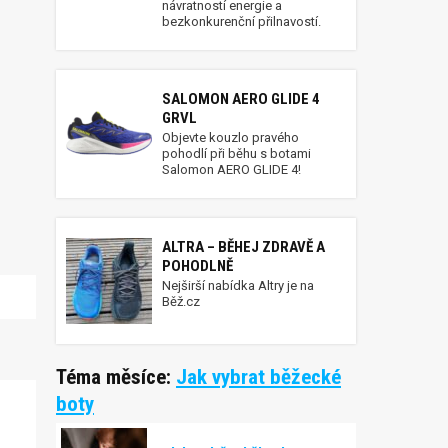
návratností energie a
bezkonkurenční přilnavostí.
SALOMON AERO GLIDE 4
GRVL
Objevte kouzlo pravého
pohodlí při běhu s botami
Salomon AERO GLIDE 4!
ALTRA – BĚHEJ ZDRAVĚ A
POHODLNĚ
Nejširší nabídka Altry je na
Běž.cz
Téma měsíce:
Jak vybrat běžecké
boty