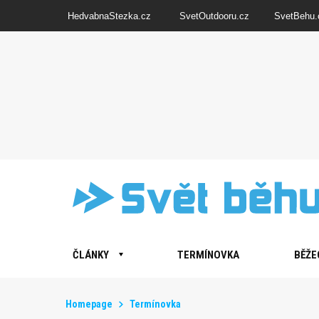
HedvabnaStezka.cz
SvetOutdooru.cz
SvetBehu.
ČLÁNKY
TERMÍNOVKA
BĚŽE
Homepage
Termínovka