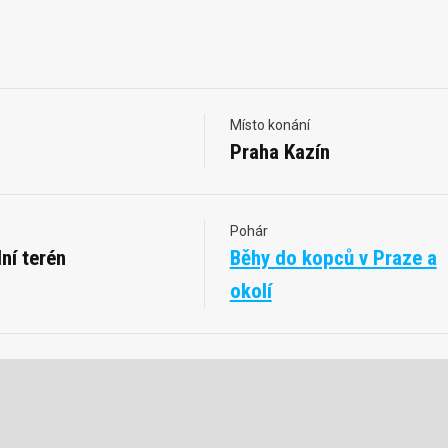
Místo konání
Praha Kazín
Pohár
ní terén
Běhy do kopců v Praze a
okolí