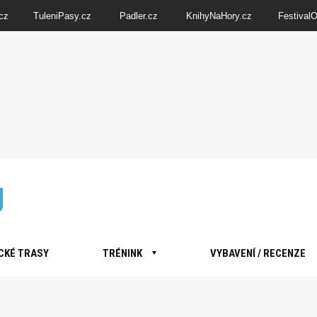
cz
TuleniPasy.cz
Padler.cz
KnihyNaHory.cz
Festival
CKÉ TRASY
TRÉNINK
VYBAVENÍ / RECENZE