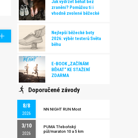
Jak vydržet běhat bez
zranění? Pomůžou ti i
vhodně zvolené běžecké
boty!
Nejlepší běžecké boty
2026: výběr testerů Světa
běhu
E-BOOK „ZAČÍNÁM
BĚHAT“ KE STAŽENÍ
ZDARMA
Doporučené závody
8/8
NN NIGHT RUN Most
2026
3/10
PUMA Třeboňský
půl/maraton 10 a 5 km
2026