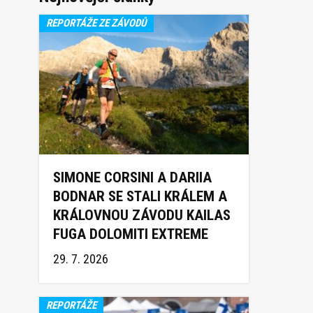
REPORTÁŽE ZE ZÁVODŮ
SIMONE CORSINI A DARIIA
BODNAR SE STALI KRÁLEM A
KRÁLOVNOU ZÁVODU KAILAS
FUGA DOLOMITI EXTREME
TRAIL 2026
29. 7. 2026
REPORTÁŽE