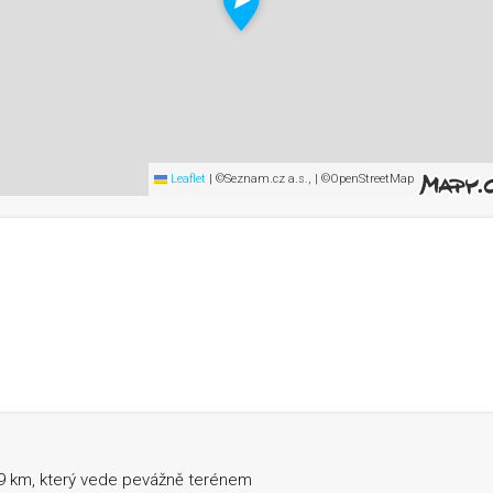
Leaflet
|
©Seznam.cz a.s., | ©OpenStreetMap
o Race
 9 km, který vede pevážně terénem