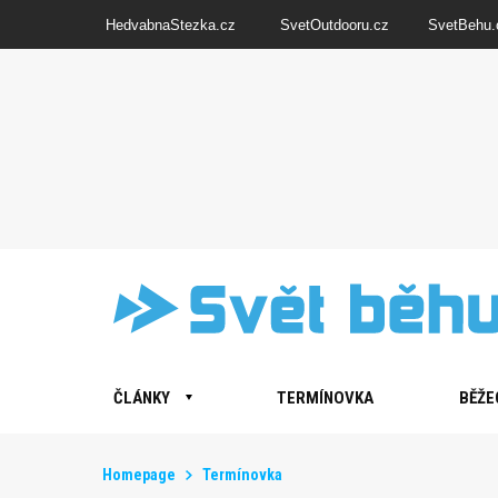
HedvabnaStezka.cz
SvetOutdooru.cz
SvetBehu.
ČLÁNKY
TERMÍNOVKA
BĚŽE
Homepage
Termínovka