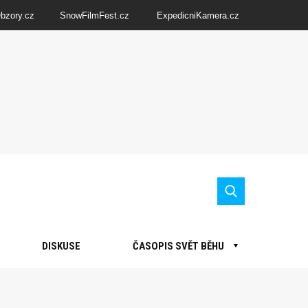
Obzory.cz
SnowFilmFest.cz
ExpedicniKamera.cz
DISKUSE
ČASOPIS SVĚT BĚHU