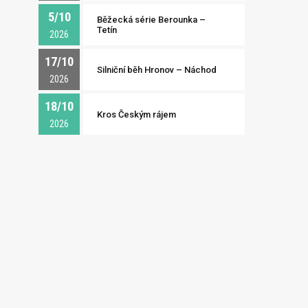
5/10
Běžecká série Berounka –
Tetín
2026
17/10
Silniční běh Hronov – Náchod
2026
18/10
Kros Českým rájem
2026