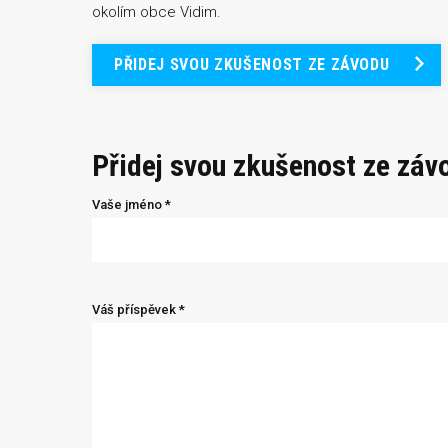
okolím obce Vidim.
PŘIDEJ SVOU ZKUŠENOST ZE ZÁVODU
Přidej svou zkušenost ze záv
Vaše jméno *
Váš příspěvek *