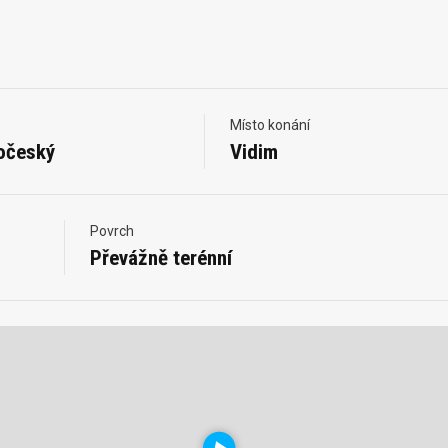
Místo konání
očeský
Vidim
Povrch
Převážně terénní