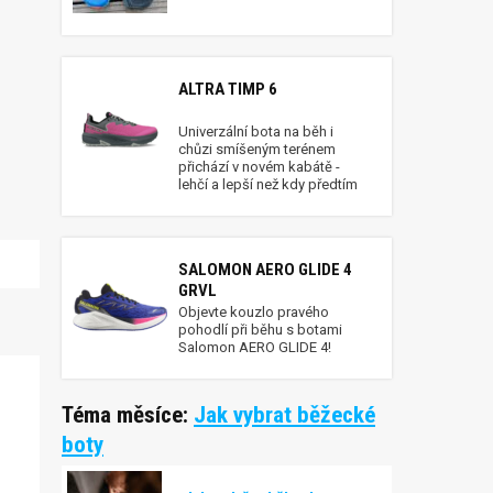
ALTRA TIMP 6
Univerzální bota na běh i
chůzi smíšeným terénem
přichází v novém kabátě -
lehčí a lepší než kdy předtím
SALOMON AERO GLIDE 4
GRVL
Objevte kouzlo pravého
pohodlí při běhu s botami
Salomon AERO GLIDE 4!
Téma měsíce:
Jak vybrat běžecké
boty