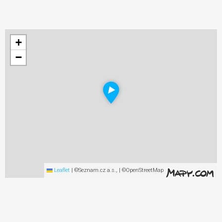
+
−
Leaflet
|
©Seznam.cz a.s., | ©OpenStreetMap