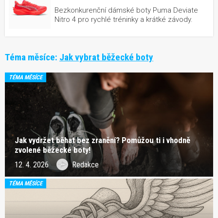
Bezkonkurenční dámské boty Puma Deviate
Nitro 4 pro rychlé tréninky a krátké závody.
Téma měsíce:
Jak vybrat běžecké boty
TÉMA MĚSÍCE
Jak vydržet běhat bez zranění? Pomůžou ti i vhodně
zvolené běžecké boty!
12. 4. 2026
Redakce
TÉMA MĚSÍCE