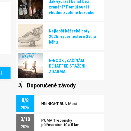
Jak vydržet běhat bez
zranění? Pomůžou ti i
vhodně zvolené běžecké
boty!
Nejlepší běžecké boty
2026: výběr testerů Světa
běhu
E-BOOK „ZAČÍNÁM
BĚHAT“ KE STAŽENÍ
ZDARMA
Doporučené závody
8/8
NN NIGHT RUN Most
2026
3/10
PUMA Třeboňský
půl/maraton 10 a 5 km
2026