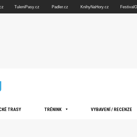
cz
TuleniPasy.cz
Padler.cz
KnihyNaHory.cz
Festival
CKÉ TRASY
TRÉNINK
VYBAVENÍ / RECENZE