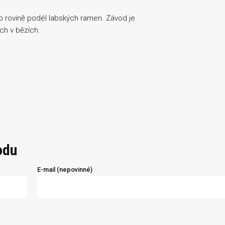
po rovině podél labských ramen. Závod je
ch v bězích.
odu
E-mail (nepovinné)