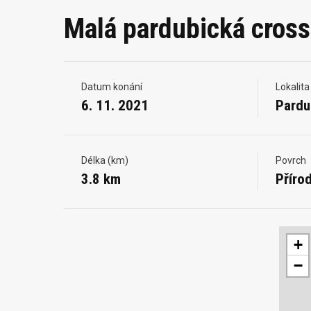
Malá pardubická cross
Datum konání
Lokalita
6. 11. 2021
Pardu
Délka (km)
Povrch
3.8 km
Přírod
+
−