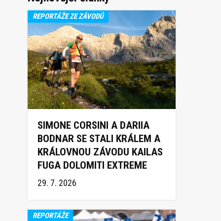
REPORTÁŽE ZE ZÁVODŮ
SIMONE CORSINI A DARIIA
BODNAR SE STALI KRÁLEM A
KRÁLOVNOU ZÁVODU KAILAS
FUGA DOLOMITI EXTREME
TRAIL 2026
29. 7. 2026
REPORTÁŽE