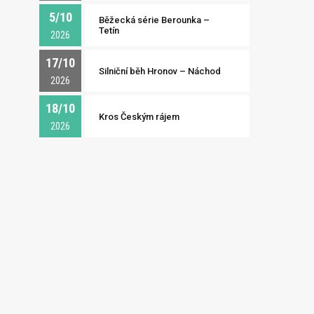
5/10
Běžecká série Berounka –
Tetín
2026
17/10
Silniční běh Hronov – Náchod
2026
18/10
Kros Českým rájem
2026