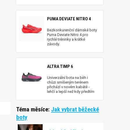
PUMA DEVIATE NITRO 4
Bezkonkurenční dámské boty
Puma Deviate Nitro 4 pro
rychlé tréninky a krátké
závody.
ALTRA TIMP 6
Univerzální bota na běh i
chůzi smíšeným terénem
přichází v novém kabátě -
lehčí a lepší než kdy předtím
Téma měsíce:
Jak vybrat běžecké
boty