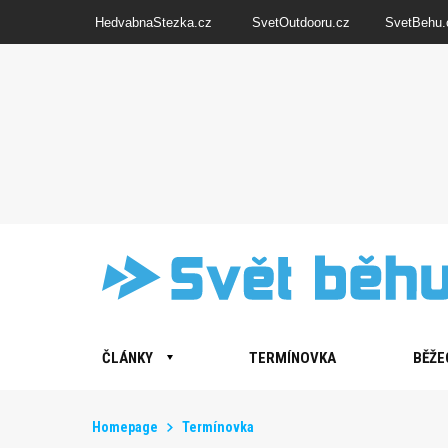
HedvabnaStezka.cz
SvetOutdooru.cz
SvetBehu.
ČLÁNKY
TERMÍNOVKA
BĚŽE
Homepage
Termínovka