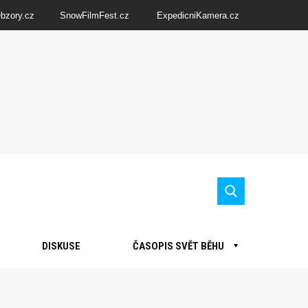
Obzory.cz
SnowFilmFest.cz
ExpedicniKamera.cz
DISKUSE
ČASOPIS SVĚT BĚHU