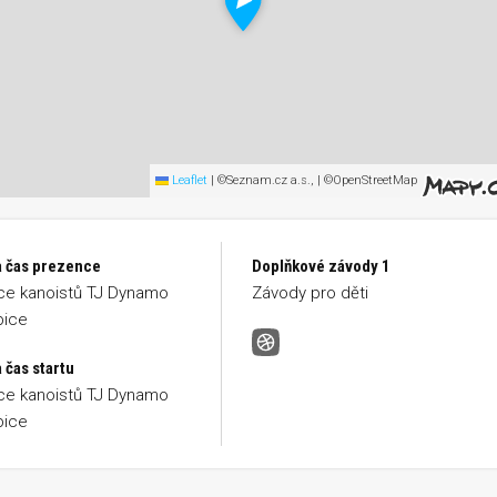
Leaflet
|
©Seznam.cz a.s., | ©OpenStreetMap
a čas prezence
Doplňkové závody 1
ce kanoistů TJ Dynamo
Závody pro děti
bice
Malá pardubická cross country
 čas startu
ce kanoistů TJ Dynamo
bice