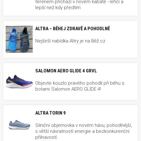
terénem přichází v novém kabátě - lehčí a
lepší než kdy předtím
ALTRA – BĚHEJ ZDRAVĚ A POHODLNĚ
Nejširší nabídka Altry je na Běž.cz
SALOMON AERO GLIDE 4 GRVL
Objevte kouzlo pravého pohodlí při běhu s
botami Salomon AERO GLIDE 4!
ALTRA TORIN 9
Silniční objemovka v novém hávu, pohodlnější,
s větší návratností energie a bezkonkurenční
přilnavostí.