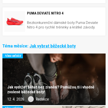
PUMA DEVIATE NITRO 4
Bezkonkurenční dámské boty Puma Deviate
Nitro 4 pro rychlé tréninky a krátké závody.
Téma měsíce:
Jak vybrat běžecké boty
TÉMA MĚSÍCE
Jak vydržet běhat bez zranění? Pomůžou ti i vhodně
zvolené běžecké boty!
12. 4. 2026
Redakce