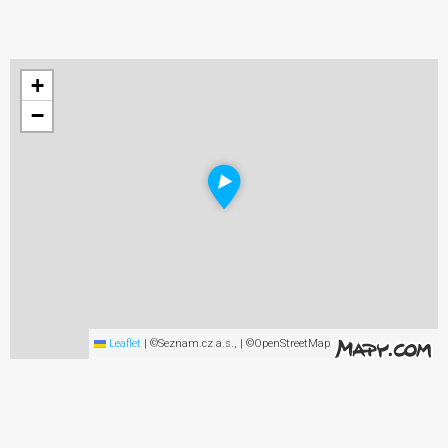
+
−
Leaflet
|
©Seznam.cz a.s., | ©OpenStreetMap