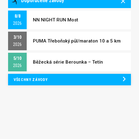
Doporučené závody
8/8
NN NIGHT RUN Most
2026
3/10
PUMA Třeboňský půl/maraton 10 a 5 km
2026
5/10
Běžecká série Berounka – Tetín
2026
VŠECHNY ZÁVODY