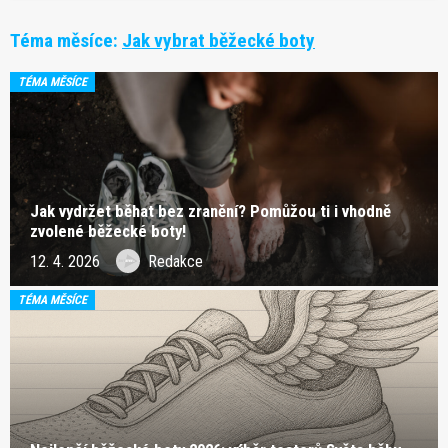
Téma měsíce:
Jak vybrat běžecké boty
TÉMA MĚSÍCE
Jak vydržet běhat bez zranění? Pomůžou ti i vhodně
zvolené běžecké boty!
12. 4. 2026
Redakce
TÉMA MĚSÍCE