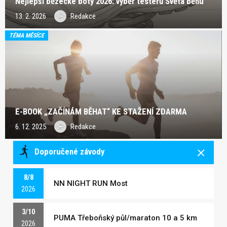
Nejlepší běžecké boty 2026: výběr testerů Světa běhu
13. 2. 2026
Redakce
TÉMA MĚSÍCE
E-BOOK „ZAČÍNÁM BĚHAT“ KE STAŽENÍ ZDARMA
6. 12. 2025
Redakce
Doporučené závody
8/8
NN NIGHT RUN Most
2026
3/10
PUMA Třeboňský půl/maraton 10 a 5 km
2026