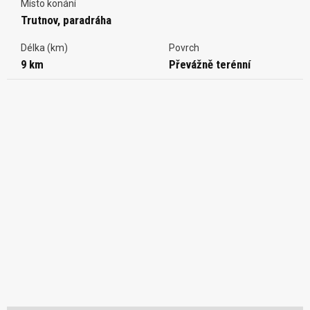
Místo konání
Trutnov, paradráha
Délka (km)
Povrch
9 km
Převážně terénní