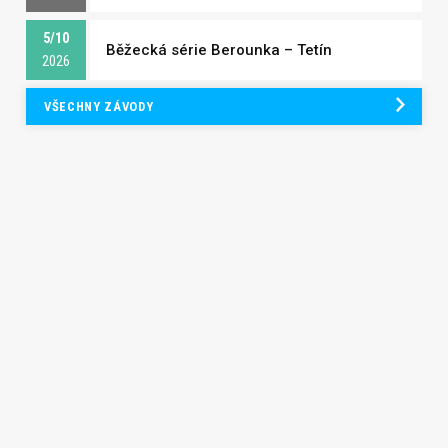
5/10
Běžecká série Berounka – Tetín
2026
VŠECHNY ZÁVODY