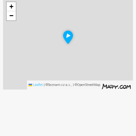
+
−
Leaflet
|
©Seznam.cz a.s., | ©OpenStreetMap