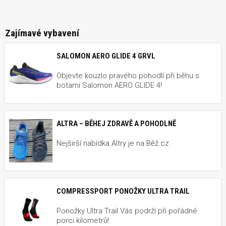
Zajímavé vybavení
SALOMON AERO GLIDE 4 GRVL
Objevte kouzlo pravého pohodlí při běhu s
botami Salomon AERO GLIDE 4!
ALTRA – BĚHEJ ZDRAVĚ A POHODLNĚ
Nejširší nabídka Altry je na Běž.cz
COMPRESSPORT PONOŽKY ULTRA TRAIL
Ponožky Ultra Trail Vás podrží při pořádné
porci kilometrů!