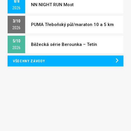
8/8
NN NIGHT RUN Most
2026
3/10
PUMA Třeboňský půl/maraton 10 a 5 km
2026
5/10
Běžecká série Berounka – Tetín
2026
VŠECHNY ZÁVODY