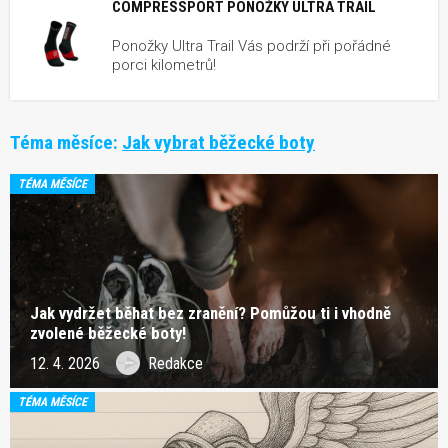
COMPRESSPORT PONOŽKY ULTRA TRAIL
Ponožky Ultra Trail Vás podrží při pořádné
porci kilometrů!
Téma měsíce:
Jak vybrat běžecké boty
TÉMA MĚSÍCE
Jak vydržet běhat bez zranění? Pomůžou ti i vhodně
zvolené běžecké boty!
12. 4. 2026
Redakce
TÉMA MĚSÍCE