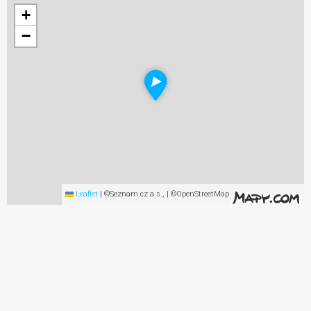
+
−
Leaflet
|
©Seznam.cz a.s., | ©OpenStreetMap