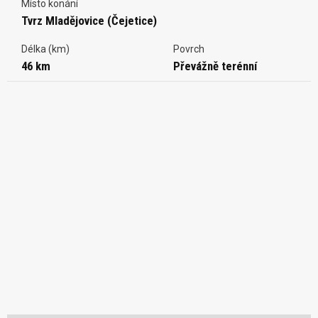
Místo konání
Tvrz Mladějovice (Čejetice)
Délka (km)
Povrch
46 km
Převážně terénní