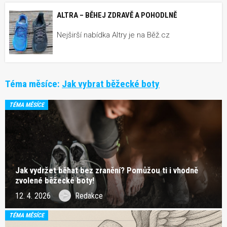
ALTRA – BĚHEJ ZDRAVĚ A POHODLNĚ
Nejširší nabídka Altry je na Běž.cz
Téma měsíce:
Jak vybrat běžecké boty
TÉMA MĚSÍCE
Jak vydržet běhat bez zranění? Pomůžou ti i vhodně
zvolené běžecké boty!
12. 4. 2026
Redakce
TÉMA MĚSÍCE