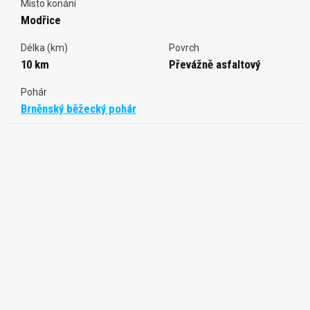
Místo konání
Modřice
Délka (km)
Povrch
10 km
Převážně asfaltový
Pohár
Brněnský běžecký pohár