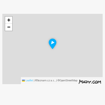
+
−
Leaflet
|
©Seznam.cz a.s., | ©OpenStreetMap