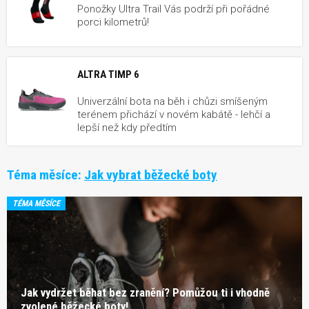
Ponožky Ultra Trail Vás podrží při pořádné
porci kilometrů!
ALTRA TIMP 6
Univerzální bota na běh i chůzi smíšeným
terénem přichází v novém kabátě - lehčí a
lepší než kdy předtím
Téma měsíce:
Jak vybrat běžecké boty
TÉMA MĚSÍCE
Jak vydržet běhat bez zranění? Pomůžou ti i vhodně
zvolené běžecké boty!