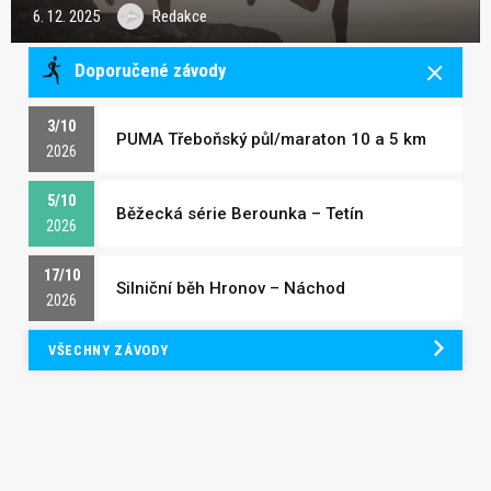
6. 12. 2025
Redakce
Doporučené závody
3/10
PUMA Třeboňský půl/maraton 10 a 5 km
2026
5/10
Běžecká série Berounka – Tetín
2026
17/10
Silniční běh Hronov – Náchod
2026
VŠECHNY ZÁVODY