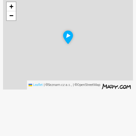
+
−
Leaflet
|
©Seznam.cz a.s., | ©OpenStreetMap