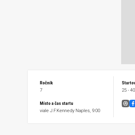
Ročník
Starto
7
25 - 4
Místo a čas startu
Napo
viale J.F.Kennedy Naples, 9:00