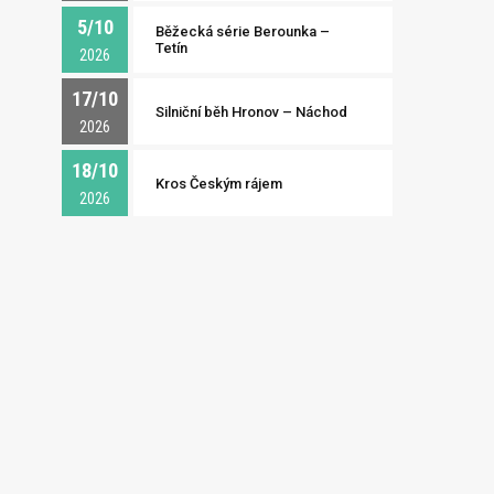
5/10
Běžecká série Berounka –
Tetín
2026
17/10
Silniční běh Hronov – Náchod
2026
18/10
Kros Českým rájem
2026