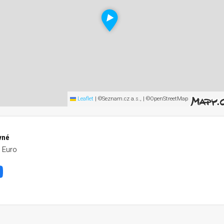
Leaflet
|
©Seznam.cz a.s., | ©OpenStreetMap
vné
0 Euro
li City Half Marathon
Facebook