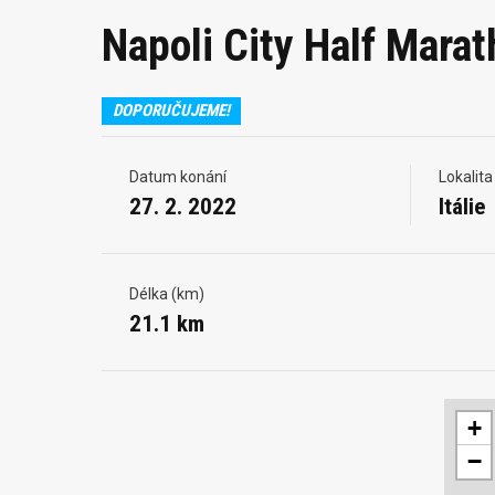
Napoli City Half Mara
DOPORUČUJEME!
Datum konání
Lokalita
27. 2. 2022
Itálie
Délka (km)
21.1 km
+
−