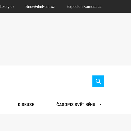
Obzory.cz
SnowFilmFest.cz
ExpedicniKamera.cz
DISKUSE
ČASOPIS SVĚT BĚHU