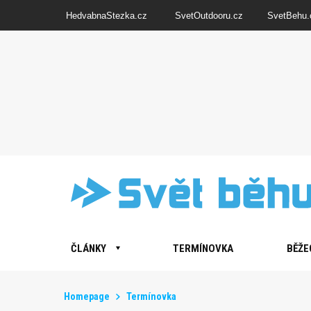
HedvabnaStezka.cz
SvetOutdooru.cz
SvetBehu.
ČLÁNKY
TERMÍNOVKA
BĚŽE
Homepage
Termínovka