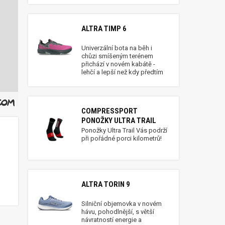
ALTRA TIMP 6
Univerzální bota na běh i
chůzi smíšeným terénem
přichází v novém kabátě -
lehčí a lepší než kdy předtím
COMPRESSPORT
PONOŽKY ULTRA TRAIL
Ponožky Ultra Trail Vás podrží
při pořádné porci kilometrů!
ALTRA TORIN 9
Silniční objemovka v novém
hávu, pohodlnější, s větší
návratností energie a