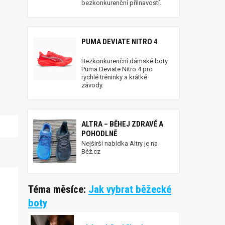
bezkonkurenční přilnavostí.
PUMA DEVIATE NITRO 4
Bezkonkurenční dámské boty
Puma Deviate Nitro 4 pro
rychlé tréninky a krátké
závody.
ALTRA – BĚHEJ ZDRAVĚ A
POHODLNĚ
Nejširší nabídka Altry je na
Běž.cz
Téma měsíce:
Jak vybrat běžecké
boty