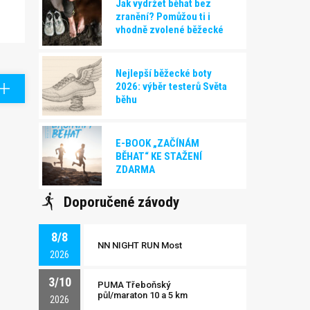
Jak vydržet běhat bez
zranění? Pomůžou ti i
vhodně zvolené běžecké
boty!
Nejlepší běžecké boty
2026: výběr testerů Světa
běhu
E-BOOK „ZAČÍNÁM
BĚHAT“ KE STAŽENÍ
ZDARMA
Doporučené závody
8/8
NN NIGHT RUN Most
2026
3/10
PUMA Třeboňský
půl/maraton 10 a 5 km
2026