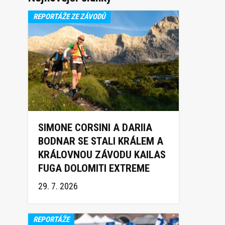
REPORTÁŽE ZE ZÁVODŮ
SIMONE CORSINI A DARIIA
BODNAR SE STALI KRÁLEM A
KRÁLOVNOU ZÁVODU KAILAS
FUGA DOLOMITI EXTREME
TRAIL 2026
29. 7. 2026
REPORTÁŽE