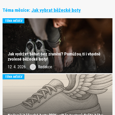
Téma měsíce:
Jak vybrat běžecké boty
TÉMA MĚSÍCE
Jak vydržet běhat bez zranění? Pomůžou ti i vhodně
zvolené běžecké boty!
12. 4. 2026
Redakce
TÉMA MĚSÍCE