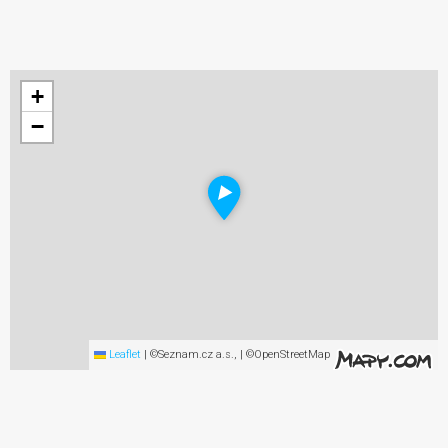
+
−
Leaflet
|
©Seznam.cz a.s., | ©OpenStreetMap