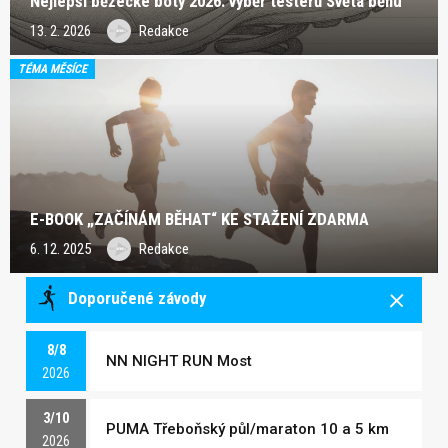
Nejlepší běžecké boty 2026: výběr testerů Světa běhu
13. 2. 2026
Redakce
TÉMA MĚSÍCE
E-BOOK „ZAČÍNÁM BĚHAT“ KE STAŽENÍ ZDARMA
6. 12. 2025
Redakce
Doporučené závody
8/8
NN NIGHT RUN Most
2026
3/10
PUMA Třeboňský půl/maraton 10 a 5 km
2026