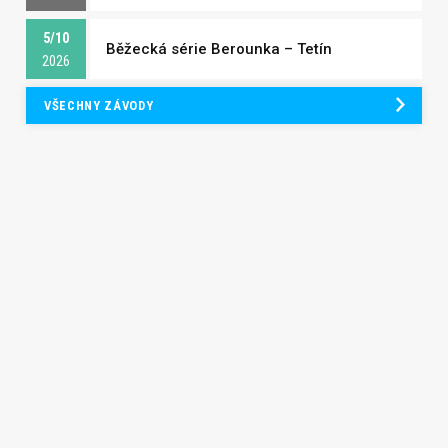
5/10
Běžecká série Berounka – Tetín
2026
VŠECHNY ZÁVODY