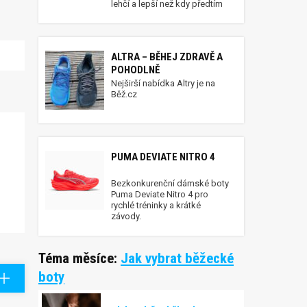
lehčí a lepší než kdy předtím
ALTRA – BĚHEJ ZDRAVĚ A
POHODLNĚ
Nejširší nabídka Altry je na
Běž.cz
PUMA DEVIATE NITRO 4
Bezkonkurenční dámské boty
Puma Deviate Nitro 4 pro
rychlé tréninky a krátké
závody.
Téma měsíce:
Jak vybrat běžecké
boty