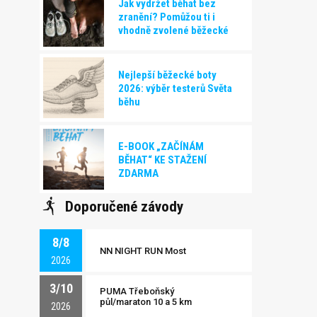
Jak vydržet běhat bez
zranění? Pomůžou ti i
vhodně zvolené běžecké
boty!
Nejlepší běžecké boty
2026: výběr testerů Světa
běhu
E-BOOK „ZAČÍNÁM
BĚHAT“ KE STAŽENÍ
ZDARMA
Doporučené závody
8/8
NN NIGHT RUN Most
2026
3/10
PUMA Třeboňský
půl/maraton 10 a 5 km
2026