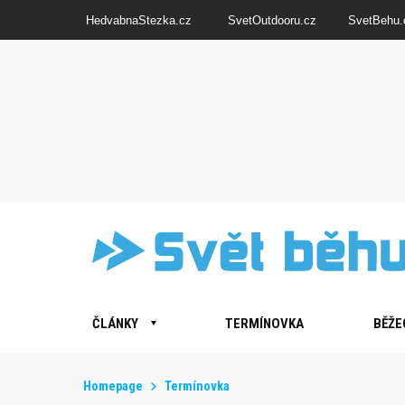
HedvabnaStezka.cz
SvetOutdooru.cz
SvetBehu.
ČLÁNKY
TERMÍNOVKA
BĚŽE
Homepage
Termínovka