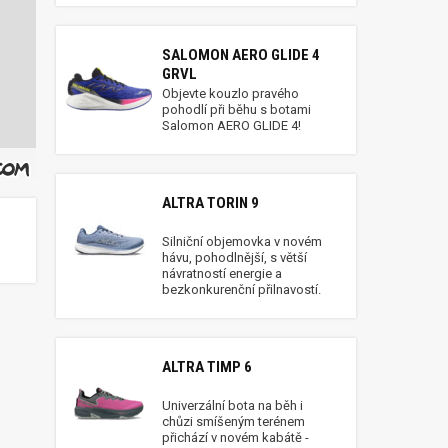
SALOMON AERO GLIDE 4
GRVL
Objevte kouzlo pravého
pohodlí při běhu s botami
Salomon AERO GLIDE 4!
ALTRA TORIN 9
Silniční objemovka v novém
hávu, pohodlnější, s větší
návratností energie a
bezkonkurenční přilnavostí.
ALTRA TIMP 6
Univerzální bota na běh i
chůzi smíšeným terénem
přichází v novém kabátě -