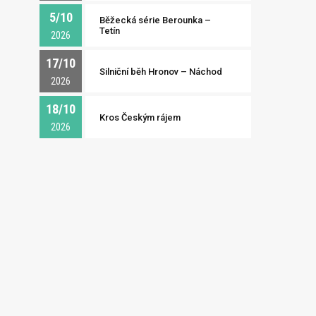
5/10
Běžecká série Berounka –
Tetín
2026
17/10
Silniční běh Hronov – Náchod
2026
18/10
Kros Českým rájem
2026