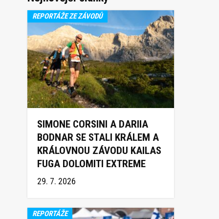
REPORTÁŽE ZE ZÁVODŮ
SIMONE CORSINI A DARIIA
BODNAR SE STALI KRÁLEM A
KRÁLOVNOU ZÁVODU KAILAS
FUGA DOLOMITI EXTREME
TRAIL 2026
29. 7. 2026
REPORTÁŽE