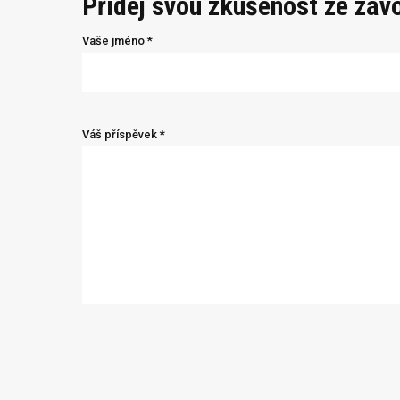
Přidej svou zkušenost ze záv
Vaše jméno *
Váš příspěvek *