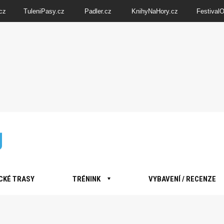
cz
TuleniPasy.cz
Padler.cz
KnihyNaHory.cz
Festival
CKÉ TRASY
TRÉNINK
VYBAVENÍ / RECENZE