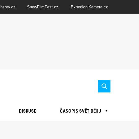
Obzory.cz
SnowFilmFest.cz
ExpedicniKamera.cz
DISKUSE
ČASOPIS SVĚT BĚHU