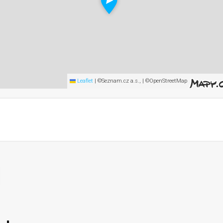
Leaflet
|
©Seznam.cz a.s., | ©OpenStreetMap