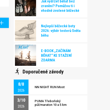
Jak vydržet běhat bez
zranění? Pomůžou ti i
vhodně zvolené běžecké
boty!
Nejlepší běžecké boty
2026: výběr testerů Světa
běhu
E-BOOK „ZAČÍNÁM
BĚHAT“ KE STAŽENÍ
ZDARMA
Doporučené závody
8/8
NN NIGHT RUN Most
2026
3/10
PUMA Třeboňský
půl/maraton 10 a 5 km
2026