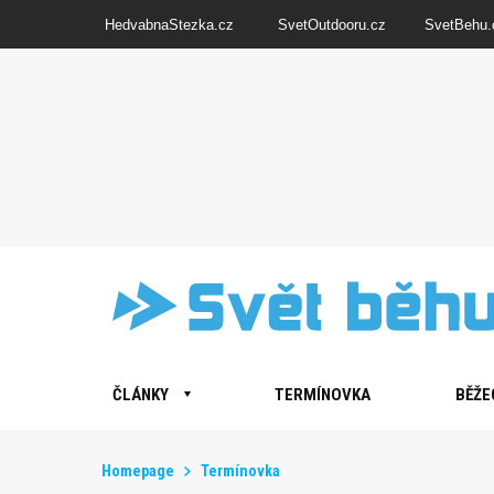
HedvabnaStezka.cz
SvetOutdooru.cz
SvetBehu.
ČLÁNKY
TERMÍNOVKA
BĚŽE
Homepage
Termínovka