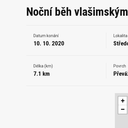
Noční běh vlašimský
Datum konání
Lokalita
10. 10. 2020
Střed
Délka (km)
Povrch
7.1 km
Převá
+
−