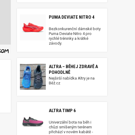
PUMA DEVIATE NITRO 4
Bezkonkurenční dámské boty
Puma Deviate Nitro 4 pro
rychlé tréninky a krátké
závody.
ALTRA – BĚHEJ ZDRAVĚ A
POHODLNĚ
Nejširší nabídka Altry je na
Běž.cz
ALTRA TIMP 6
Univerzální bota na běh i
chůzi smíšeným terénem
přichází v novém kabátě -