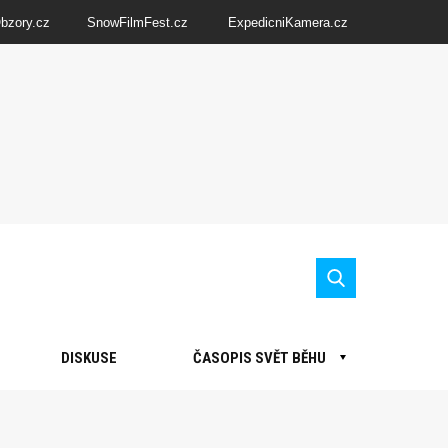
Obzory.cz
SnowFilmFest.cz
ExpedicniKamera.cz
DISKUSE
ČASOPIS SVĚT BĚHU