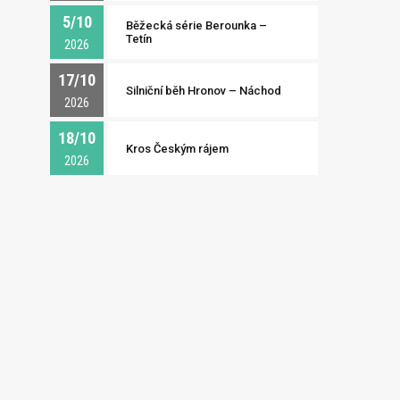
5/10
Běžecká série Berounka –
Tetín
2026
17/10
Silniční běh Hronov – Náchod
2026
18/10
Kros Českým rájem
2026