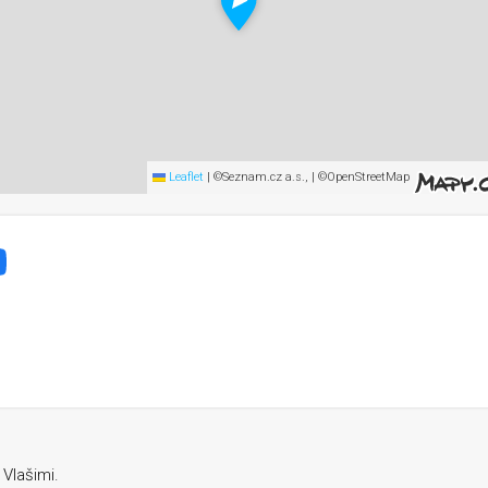
Leaflet
|
©Seznam.cz a.s., | ©OpenStreetMap
í běh vlašimským parkem
Facebook
 Vlašimi.