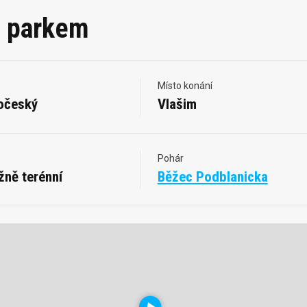
m parkem
Místo konání
očeský
Vlašim
Pohár
žně terénní
Běžec Podblanicka