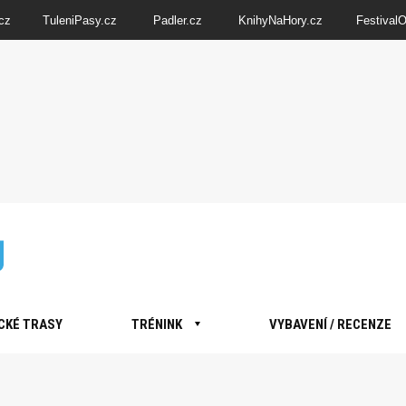
cz
TuleniPasy.cz
Padler.cz
KnihyNaHory.cz
Festival
CKÉ TRASY
TRÉNINK
VYBAVENÍ / RECENZE