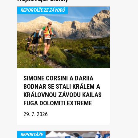
REPORTÁŽE ZE ZÁVODŮ
SIMONE CORSINI A DARIIA
BODNAR SE STALI KRÁLEM A
KRÁLOVNOU ZÁVODU KAILAS
FUGA DOLOMITI EXTREME
TRAIL 2026
29. 7. 2026
REPORTÁŽE