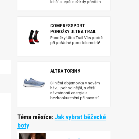
lehčí a lepší než kdy předtím
COMPRESSPORT
PONOŽKY ULTRA TRAIL
Ponožky Ultra Trail Vás podrží
při pořádné porci kilometrů!
ALTRA TORIN 9
Silniční objemovka v novém
hávu, pohodlnější, s větší
návratností energie a
bezkonkurenční přilnavostí.
Téma měsíce:
Jak vybrat běžecké
boty