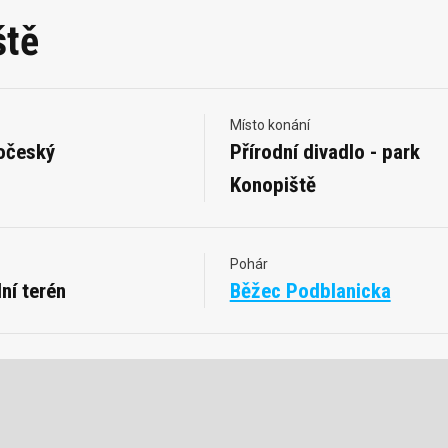
ště
Místo konání
očeský
Přírodní divadlo - park
Konopiště
Pohár
ní terén
Běžec Podblanicka