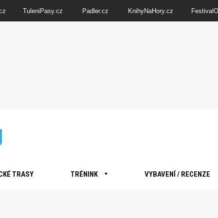
cz
TuleniPasy.cz
Padler.cz
KnihyNaHory.cz
Festival
CKÉ TRASY
TRÉNINK
VYBAVENÍ / RECENZE