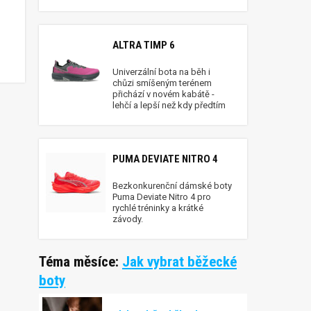
ALTRA TIMP 6
Univerzální bota na běh i
chůzi smíšeným terénem
přichází v novém kabátě -
lehčí a lepší než kdy předtím
PUMA DEVIATE NITRO 4
Bezkonkurenční dámské boty
Puma Deviate Nitro 4 pro
rychlé tréninky a krátké
závody.
Téma měsíce:
Jak vybrat běžecké
boty