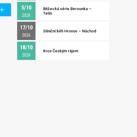
5/10
Běžecká série Berounka –
Tetín
2026
17/10
Silniční běh Hronov – Náchod
2026
18/10
Kros Českým rájem
2026