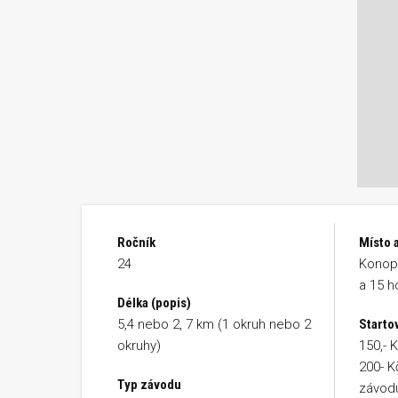
Ročník
Místo a
24
Konopi
a 15 h
Délka (popis)
5,4 nebo 2, 7 km (1 okruh nebo 2
Starto
okruhy)
150,- K
200- K
Typ závodu
závodu