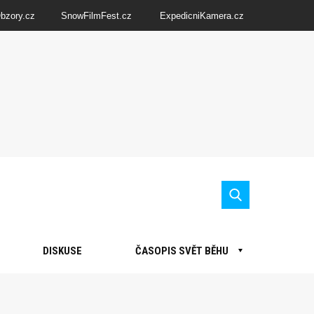
Obzory.cz
SnowFilmFest.cz
ExpedicniKamera.cz
DISKUSE
ČASOPIS SVĚT BĚHU