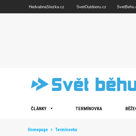
HedvabnaStezka.cz
SvetOutdooru.cz
SvetBehu.
ČLÁNKY
TERMÍNOVKA
BĚŽE
Homepage
Termínovka