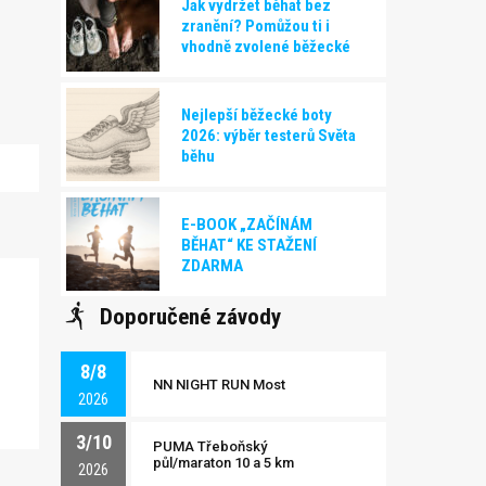
Jak vydržet běhat bez
zranění? Pomůžou ti i
vhodně zvolené běžecké
boty!
Nejlepší běžecké boty
2026: výběr testerů Světa
běhu
E-BOOK „ZAČÍNÁM
BĚHAT“ KE STAŽENÍ
ZDARMA
Doporučené závody
8/8
NN NIGHT RUN Most
2026
3/10
PUMA Třeboňský
půl/maraton 10 a 5 km
2026