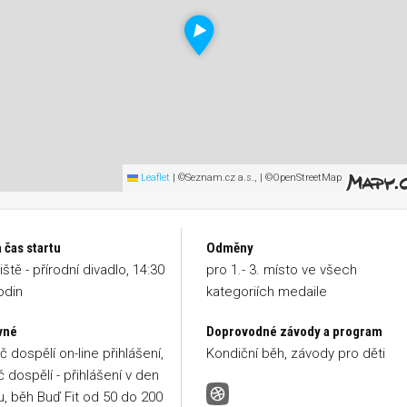
Leaflet
|
©Seznam.cz a.s., | ©OpenStreetMap
 čas startu
Odměny
ště - přírodní divadlo, 14:30
pro 1.- 3. místo ve všech
odin
kategoriích medaile
vné
Doprovodné závody a program
č dospělí on-line přihlášení,
Kondiční běh, závody pro děti
č dospělí - přihlášení v den
, běh Buď Fit od 50 do 200
Novoroční běh Konopiště