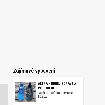
Zajímavé vybavení
ALTRA – BĚHEJ ZDRAVĚ A
POHODLNĚ
Nejširší nabídka Altry je na
Běž.cz