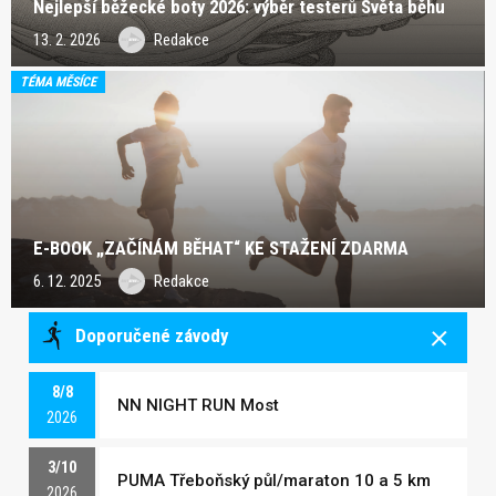
Nejlepší běžecké boty 2026: výběr testerů Světa běhu
13. 2. 2026
Redakce
TÉMA MĚSÍCE
E-BOOK „ZAČÍNÁM BĚHAT“ KE STAŽENÍ ZDARMA
6. 12. 2025
Redakce
Doporučené závody
8/8
NN NIGHT RUN Most
2026
3/10
PUMA Třeboňský půl/maraton 10 a 5 km
2026