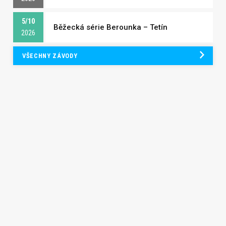
5/10
Běžecká série Berounka – Tetín
2026
VŠECHNY ZÁVODY