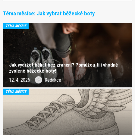
Téma měsíce:
Jak vybrat běžecké boty
TÉMA MĚSÍCE
Jak vydržet běhat bez zranění? Pomůžou ti i vhodně
zvolené běžecké boty!
12. 4. 2026
Redakce
TÉMA MĚSÍCE