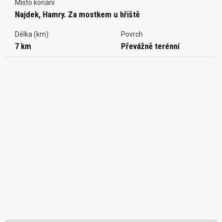
Místo konání
Najdek, Hamry. Za mostkem u hřiště
Délka (km)
Povrch
7 km
Převážně terénní