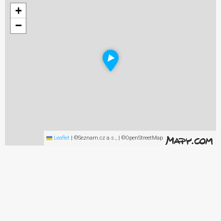
+
−
Leaflet
|
©Seznam.cz a.s., | ©OpenStreetMap