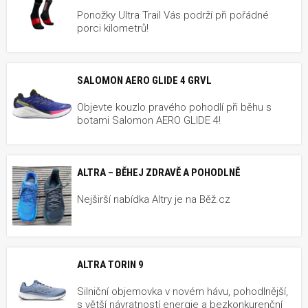
Ponožky Ultra Trail Vás podrží při pořádné
porci kilometrů!
SALOMON AERO GLIDE 4 GRVL
Objevte kouzlo pravého pohodlí při běhu s
botami Salomon AERO GLIDE 4!
ALTRA – BĚHEJ ZDRAVĚ A POHODLNĚ
Nejširší nabídka Altry je na Běž.cz
ALTRA TORIN 9
Silniční objemovka v novém hávu, pohodlnější,
s větší návratností energie a bezkonkurenční