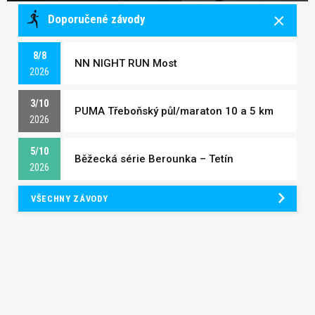
Doporučené závody
8/8
NN NIGHT RUN Most
2026
3/10
PUMA Třeboňský půl/maraton 10 a 5 km
2026
5/10
Běžecká série Berounka – Tetín
2026
VŠECHNY ZÁVODY