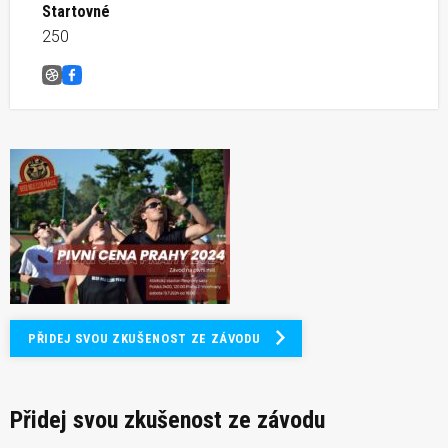
Startovné
250
Pivní cena Prahy &#8211; závod na pivní míli
Facebook
PŘIDEJ SVOU ZKUŠENOST ZE ZÁVODU
Přidej svou zkušenost ze závodu