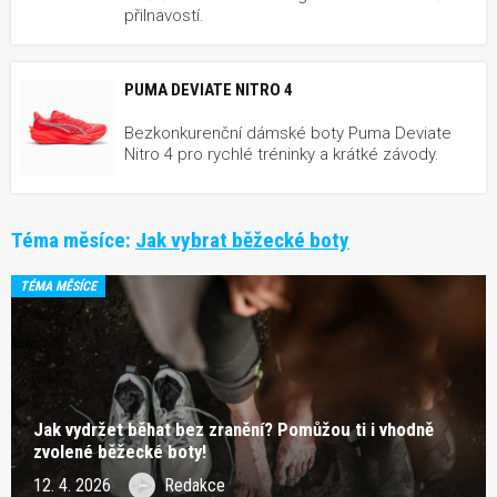
přilnavostí.
PUMA DEVIATE NITRO 4
Bezkonkurenční dámské boty Puma Deviate
Nitro 4 pro rychlé tréninky a krátké závody.
Téma měsíce:
Jak vybrat běžecké boty
TÉMA MĚSÍCE
Jak vydržet běhat bez zranění? Pomůžou ti i vhodně
zvolené běžecké boty!
12. 4. 2026
Redakce