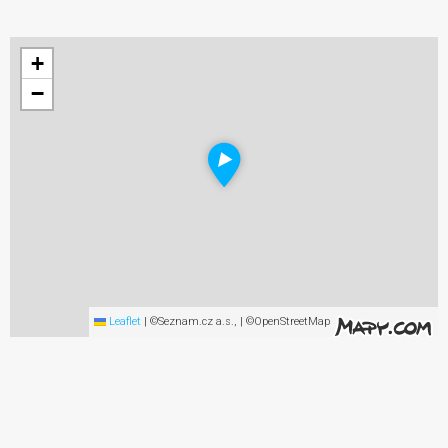
+
−
Leaflet
|
©Seznam.cz a.s., | ©OpenStreetMap