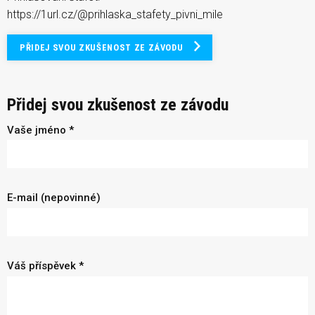
https://1url.cz/@prihlaska_stafety_pivni_mile
PŘIDEJ SVOU ZKUŠENOST ZE ZÁVODU
Přidej svou zkušenost ze závodu
Vaše jméno *
E-mail (nepovinné)
Váš příspěvek *