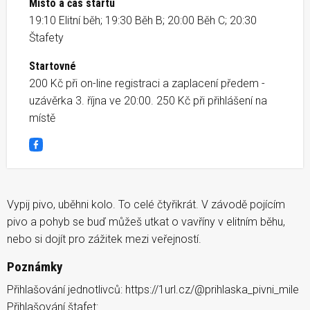
Místo a čas startu
19:10 Elitní běh; 19:30 Běh B; 20:00 Běh C; 20:30
Štafety
Startovné
200 Kč při on-line registraci a zaplacení předem -
uzávěrka 3. října ve 20:00. 250 Kč při přihlášení na
místě
Facebook
Vypij pivo, uběhni kolo. To celé čtyřikrát. V závodě pojícím
pivo a pohyb se buď můžeš utkat o vavříny v elitním běhu,
nebo si dojít pro zážitek mezi veřejností.
Poznámky
Přihlašování jednotlivců: https://1url.cz/@prihlaska_pivni_mile
Přihlašování štafet: