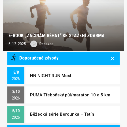
E-BOOK „ZAČÍNÁM BĚHAT“ KE STAŽENÍ ZDARMA
6. 12. 2025
Redakce
Doporučené závody
8/8
NN NIGHT RUN Most
2026
3/10
PUMA Třeboňský půl/maraton 10 a 5 km
2026
5/10
Běžecká série Berounka – Tetín
2026