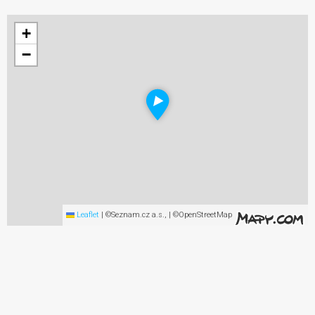
+
−
Leaflet
|
©Seznam.cz a.s., | ©OpenStreetMap