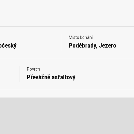
Místo konání
očeský
Poděbrady, Jezero
Povrch
Převážně asfaltový