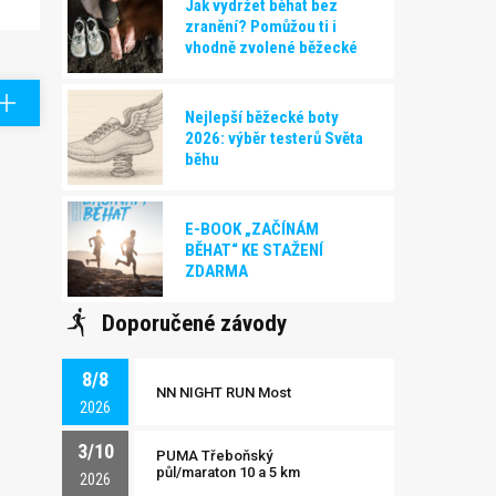
Jak vydržet běhat bez
zranění? Pomůžou ti i
vhodně zvolené běžecké
boty!
Nejlepší běžecké boty
2026: výběr testerů Světa
běhu
E-BOOK „ZAČÍNÁM
BĚHAT“ KE STAŽENÍ
ZDARMA
Doporučené závody
8/8
NN NIGHT RUN Most
2026
3/10
PUMA Třeboňský
půl/maraton 10 a 5 km
2026