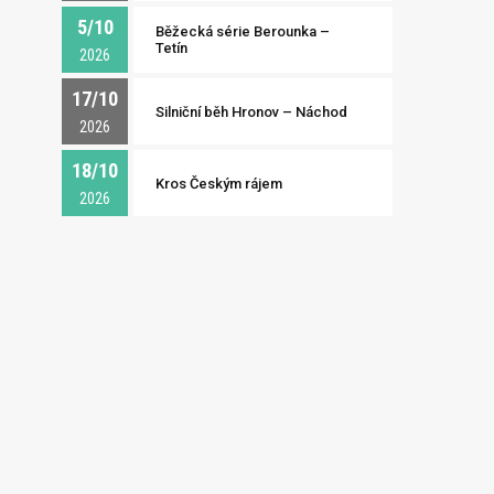
5/10
Běžecká série Berounka –
Tetín
2026
17/10
Silniční běh Hronov – Náchod
2026
18/10
Kros Českým rájem
2026