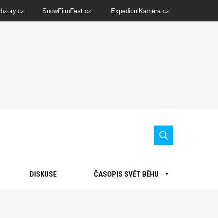
Obzory.cz
SnowFilmFest.cz
ExpedicniKamera.cz
DISKUSE
ČASOPIS SVĚT BĚHU