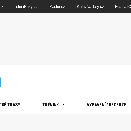
cz
TuleniPasy.cz
Padler.cz
KnihyNaHory.cz
Festival
CKÉ TRASY
TRÉNINK
VYBAVENÍ / RECENZE