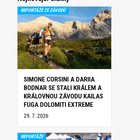
REPORTÁŽE ZE ZÁVODŮ
SIMONE CORSINI A DARIIA
BODNAR SE STALI KRÁLEM A
KRÁLOVNOU ZÁVODU KAILAS
FUGA DOLOMITI EXTREME
TRAIL 2026
29. 7. 2026
REPORTÁŽE