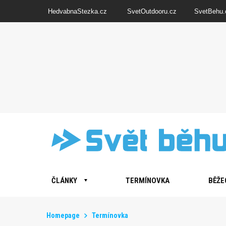
HedvabnaStezka.cz
SvetOutdooru.cz
SvetBehu.
ČLÁNKY
TERMÍNOVKA
BĚŽE
Homepage
Termínovka