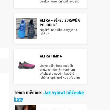
bezkonkurenční přilnavostí.
ALTRA – BĚHEJ ZDRAVĚ A
POHODLNĚ
Nejširší nabídka Altry je na
Běž.cz
ALTRA TIMP 6
Univerzální bota na běh i
chůzi smíšeným terénem
přichází v novém kabátě -
lehčí a lepší než kdy předtím
Téma měsíce:
Jak vybrat běžecké
boty