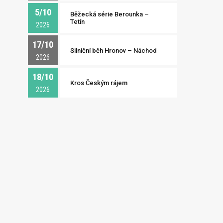
5/10
Běžecká série Berounka –
Tetín
2026
17/10
Silniční běh Hronov – Náchod
2026
18/10
Kros Českým rájem
2026