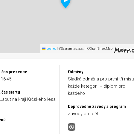
Leaflet
|
©Seznam.cz a.s., | ©OpenStreetMap
a čas prezence
Odměny
 16:45
Sladká odměna pro první tři míst
každé kategorii + diplom pro
 čas startu
každého
 Labuť na kraji Krčského lesa,
Doprovodné závody a program
Závody pro děti
vné
Podzimní běh projektantů Od 