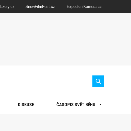
Obzory.cz
SnowFilmFest.cz
ExpedicniKamera.cz
DISKUSE
ČASOPIS SVĚT BĚHU