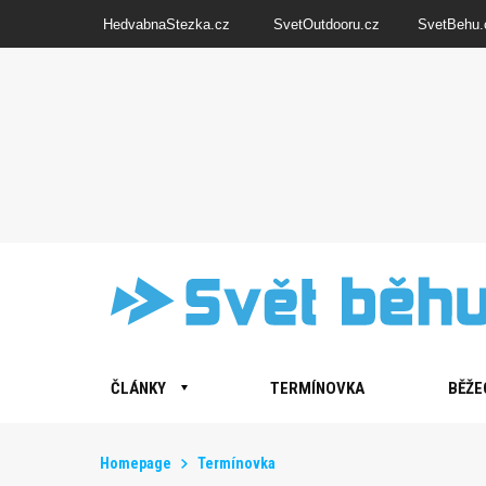
HedvabnaStezka.cz
SvetOutdooru.cz
SvetBehu.
ČLÁNKY
TERMÍNOVKA
BĚŽE
Homepage
Termínovka