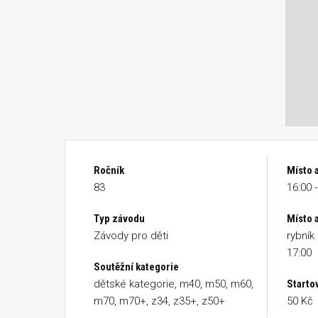
Ročník
Místo 
83
16:00 -
Typ závodu
Místo a
Závody pro děti
rybník
17:00
Soutěžní kategorie
dětské kategorie, m40, m50, m60,
Starto
m70, m70+, z34, z35+, z50+
50 Kč