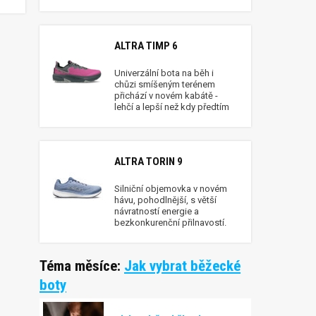
ALTRA TIMP 6
Univerzální bota na běh i
chůzi smíšeným terénem
přichází v novém kabátě -
lehčí a lepší než kdy předtím
ALTRA TORIN 9
Silniční objemovka v novém
hávu, pohodlnější, s větší
návratností energie a
bezkonkurenční přilnavostí.
Téma měsíce:
Jak vybrat běžecké
boty