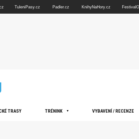
cz
TuleniPasy.cz
Padler.cz
KnihyNaHory.cz
Festival
CKÉ TRASY
TRÉNINK
VYBAVENÍ / RECENZE