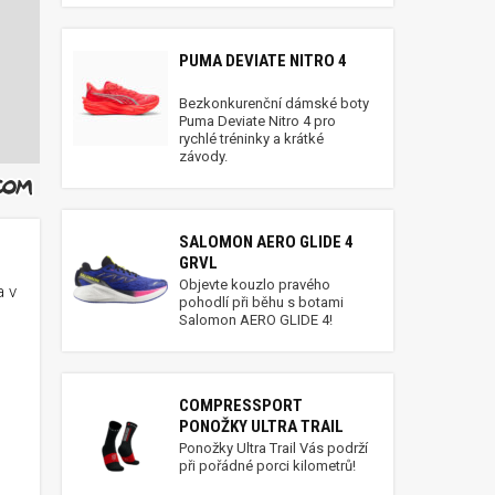
PUMA DEVIATE NITRO 4
Bezkonkurenční dámské boty
Puma Deviate Nitro 4 pro
rychlé tréninky a krátké
závody.
SALOMON AERO GLIDE 4
GRVL
Objevte kouzlo pravého
a v
pohodlí při běhu s botami
Salomon AERO GLIDE 4!
COMPRESSPORT
PONOŽKY ULTRA TRAIL
Ponožky Ultra Trail Vás podrží
při pořádné porci kilometrů!
hospody k hospodě