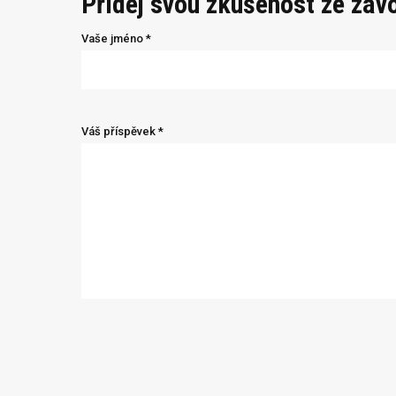
Přidej svou zkušenost ze záv
Vaše jméno *
Váš příspěvek *