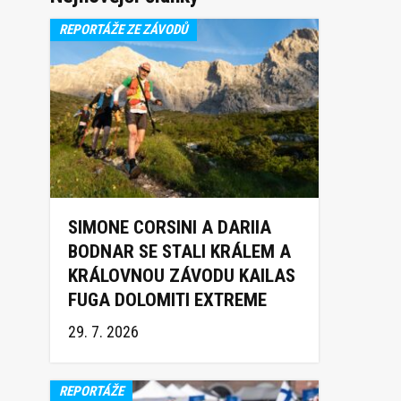
REPORTÁŽE ZE ZÁVODŮ
SIMONE CORSINI A DARIIA
BODNAR SE STALI KRÁLEM A
KRÁLOVNOU ZÁVODU KAILAS
FUGA DOLOMITI EXTREME
TRAIL 2026
29. 7. 2026
REPORTÁŽE