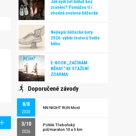
Jak vydržet běhat bez
zranění? Pomůžou ti i
vhodně zvolené běžecké
boty!
Nejlepší běžecké boty
2026: výběr testerů Světa
běhu
E-BOOK „ZAČÍNÁM
BĚHAT“ KE STAŽENÍ
ZDARMA
Doporučené závody
8/8
NN NIGHT RUN Most
2026
3/10
PUMA Třeboňský
půl/maraton 10 a 5 km
2026