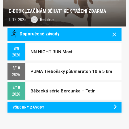
E-BOOK „ZAČÍNÁM BĚHAT“ KE STAŽENÍ ZDARMA
6. 12. 2025
Redakce
Doporučené závody
8/8
NN NIGHT RUN Most
2026
3/10
PUMA Třeboňský půl/maraton 10 a 5 km
2026
5/10
Běžecká série Berounka – Tetín
2026
VŠECHNY ZÁVODY