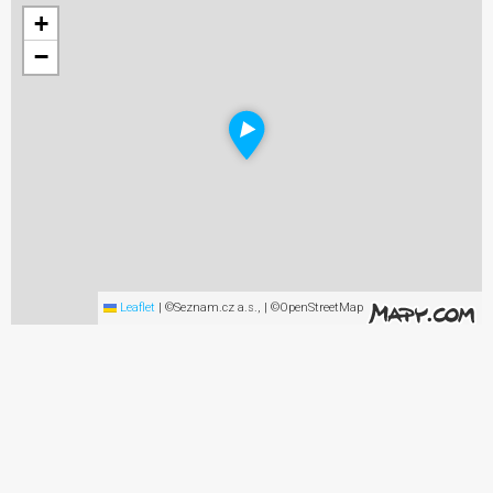
+
−
Leaflet
|
©Seznam.cz a.s., | ©OpenStreetMap