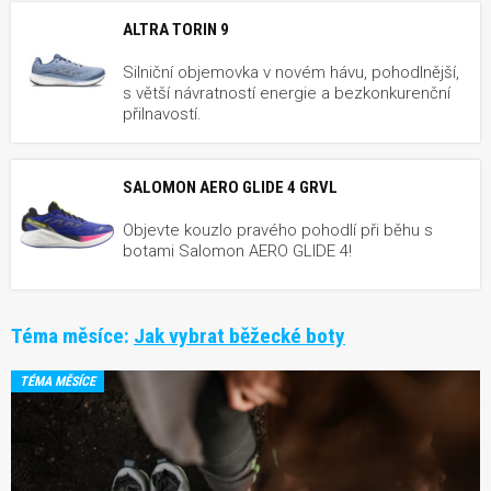
ALTRA TORIN 9
Silniční objemovka v novém hávu, pohodlnější,
s větší návratností energie a bezkonkurenční
přilnavostí.
SALOMON AERO GLIDE 4 GRVL
Objevte kouzlo pravého pohodlí při běhu s
botami Salomon AERO GLIDE 4!
Téma měsíce:
Jak vybrat běžecké boty
TÉMA MĚSÍCE