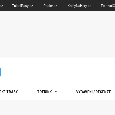
cz
TuleniPasy.cz
Padler.cz
KnihyNaHory.cz
Festival
CKÉ TRASY
TRÉNINK
VYBAVENÍ / RECENZE