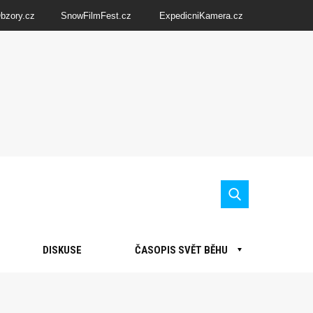
Obzory.cz
SnowFilmFest.cz
ExpedicniKamera.cz
DISKUSE
ČASOPIS SVĚT BĚHU