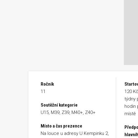
Ročník
Starto
11
120 Kč
týdny 
Soutěžní kategorie
hodin 
U15, M39, Z39, M40+, Z40+
místě
Místo a čas prezence
Předpo
Na louce u adresy U Kempinku 2,
hlavní