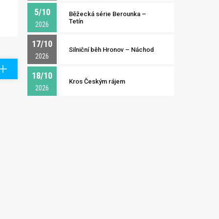
5/10
Běžecká série Berounka –
Tetín
2026
17/10
Silniční běh Hronov – Náchod
2026
18/10
Kros Českým rájem
2026