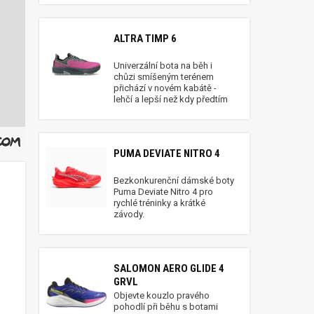
ALTRA TIMP 6
Univerzální bota na běh i
chůzi smíšeným terénem
přichází v novém kabátě -
lehčí a lepší než kdy předtím
PUMA DEVIATE NITRO 4
Bezkonkurenční dámské boty
Puma Deviate Nitro 4 pro
rychlé tréninky a krátké
závody.
 2021 (6)
SALOMON AERO GLIDE 4
GRVL
Objevte kouzlo pravého
pohodlí při běhu s botami