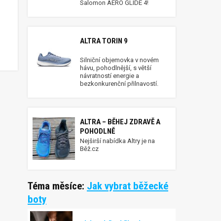
Salomon AERO GLIDE 4!
ALTRA TORIN 9
Silniční objemovka v novém
hávu, pohodlnější, s větší
návratností energie a
bezkonkurenční přilnavostí.
ALTRA – BĚHEJ ZDRAVĚ A
POHODLNĚ
Nejširší nabídka Altry je na
Běž.cz
Téma měsíce:
Jak vybrat běžecké
boty