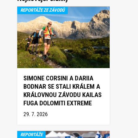
REPORTÁŽE ZE ZÁVODŮ
SIMONE CORSINI A DARIIA
BODNAR SE STALI KRÁLEM A
KRÁLOVNOU ZÁVODU KAILAS
FUGA DOLOMITI EXTREME
TRAIL 2026
29. 7. 2026
REPORTÁŽE