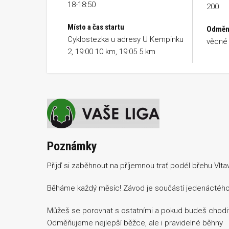
18-18:50
200
Místo a čas startu
Odměn
Cyklostezka u adresy U Kempinku
věcné 
2, 19:00 10 km, 19:05 5 km
Poznámky
Přijď si zaběhnout na příjemnou trať podél břehu Vlta
Běháme každý měsíc! Závod je součástí jedenáctého 
Můžeš se porovnat s ostatními a pokud budeš chodit 
Odměňujeme nejlepší běžce, ale i pravidelné běhny