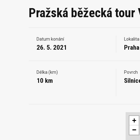
Pražská běžecká tour 
Datum konání
Lokalita
26. 5. 2021
Praha
Délka (km)
Povrch
10 km
Silnic
+
−