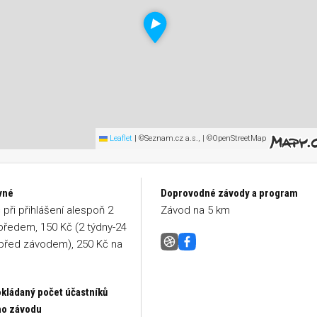
Leaflet
|
©Seznam.cz a.s., | ©OpenStreetMap
vné
Doprovodné závody a program
 při přihlášení alespoň 2
Závod na 5 km
předem, 150 Kč (2 týdny-24
před závodem), 250 Kč na
Pražská běžecká tour VAŠÍ LIGY
Facebook
kládaný počet účastníků
ho závodu