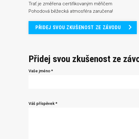
Trať je změřena certifikovaným měřičem
Pohodová běžecká atmosféra zaručena!
PŘIDEJ SVOU ZKUŠENOST ZE ZÁVODU
Přidej svou zkušenost ze záv
Vaše jméno *
Váš příspěvek *