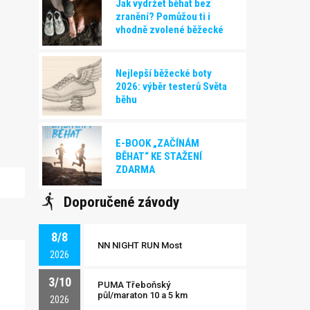
Jak vydržet běhat bez
zranění? Pomůžou ti i
vhodně zvolené běžecké
boty!
Nejlepší běžecké boty
2026: výběr testerů Světa
běhu
E-BOOK „ZAČÍNÁM
BĚHAT“ KE STAŽENÍ
ZDARMA
Doporučené závody
8/8
NN NIGHT RUN Most
2026
3/10
PUMA Třeboňský
půl/maraton 10 a 5 km
2026