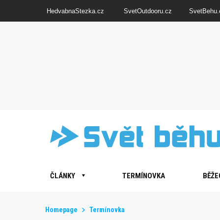
HedvabnaStezka.cz
SvetOutdooru.cz
SvetBehu.
ČLÁNKY
TERMÍNOVKA
BĚŽE
Homepage
Termínovka