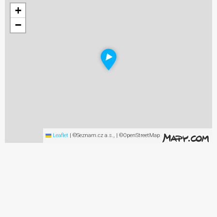
+
−
Leaflet
|
©Seznam.cz a.s., | ©OpenStreetMap