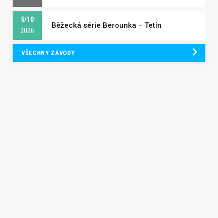
5/10
Běžecká série Berounka – Tetín
2026
VŠECHNY ZÁVODY