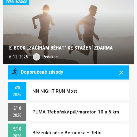
TÉMA MĚSÍCE
E-BOOK „ZAČÍNÁM BĚHAT“ KE STAŽENÍ ZDARMA
6. 12. 2025
Redakce
Doporučené závody
8/8
NN NIGHT RUN Most
2026
3/10
PUMA Třeboňský půl/maraton 10 a 5 km
2026
5/10
Běžecká série Berounka – Tetín
2026