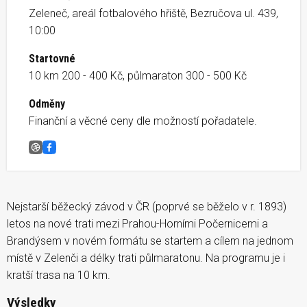
Zeleneč, areál fotbalového hřiště, Bezručova ul. 439,
10:00
Startovné
10 km 200 - 400 Kč, půlmaraton 300 - 500 Kč
Odměny
Finanční a věcné ceny dle možností pořadatele.
Půlmaraton Praha &#8211; Brandýs
Facebook
Nejstarší běžecký závod v ČR (poprvé se běželo v r. 1893)
letos na nové trati mezi Prahou-Horními Počernicemi a
Brandýsem v novém formátu se startem a cílem na jednom
místě v Zelenči a délky trati půlmaratonu. Na programu je i
kratší trasa na 10 km.
Výsledky