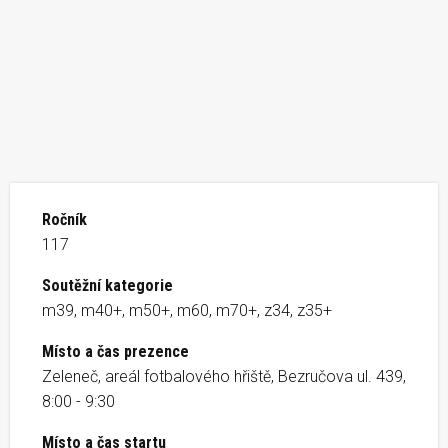
Ročník
117
Soutěžní kategorie
m39, m40+, m50+, m60, m70+, z34, z35+
Místo a čas prezence
Zeleneč, areál fotbalového hřiště, Bezručova ul. 439,
8:00 - 9:30
Místo a čas startu