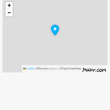
+
−
Leaflet
|
©Seznam.cz a.s., | ©OpenStreetMap