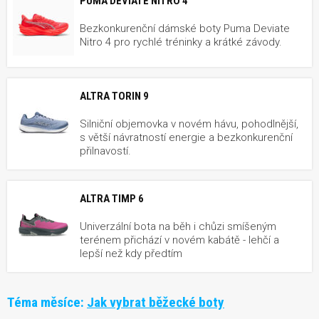
PUMA DEVIATE NITRO 4
Bezkonkurenční dámské boty Puma Deviate
Nitro 4 pro rychlé tréninky a krátké závody.
ALTRA TORIN 9
Silniční objemovka v novém hávu, pohodlnější,
s větší návratností energie a bezkonkurenční
přilnavostí.
ALTRA TIMP 6
Univerzální bota na běh i chůzi smíšeným
terénem přichází v novém kabátě - lehčí a
lepší než kdy předtím
Téma měsíce:
Jak vybrat běžecké boty