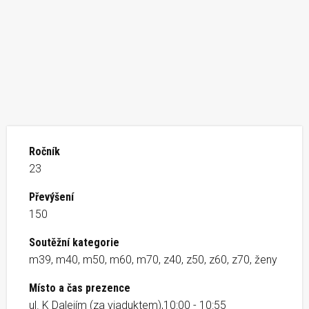
Ročník
23
Převýšení
150
Soutěžní kategorie
m39, m40, m50, m60, m70, z40, z50, z60, z70, ženy
Místo a čas prezence
ul. K Dalejím (za viaduktem),10:00 - 10:55