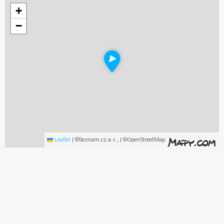
+
−
Leaflet
|
©Seznam.cz a.s., | ©OpenStreetMap