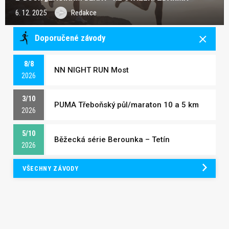
6. 12. 2025
Redakce
Doporučené závody
8/8
NN NIGHT RUN Most
2026
3/10
PUMA Třeboňský půl/maraton 10 a 5 km
2026
5/10
Běžecká série Berounka – Tetín
2026
VŠECHNY ZÁVODY