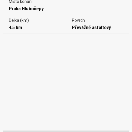
Místo konání
Praha Hlubočepy
Délka (km)
Povrch
4.5 km
Převážně asfaltový