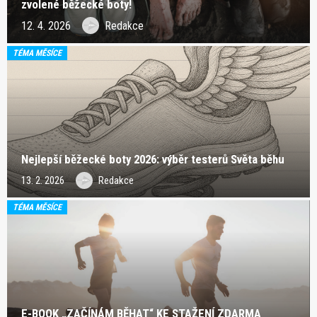
zvolené běžecké boty!
12. 4. 2026
Redakce
TÉMA MĚSÍCE
Nejlepší běžecké boty 2026: výběr testerů Světa běhu
13. 2. 2026
Redakce
TÉMA MĚSÍCE
E-BOOK „ZAČÍNÁM BĚHAT“ KE STAŽENÍ ZDARMA