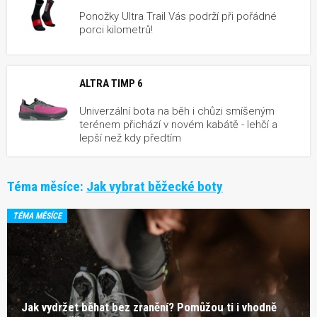
Ponožky Ultra Trail Vás podrží při pořádné
porci kilometrů!
ALTRA TIMP 6
Univerzální bota na běh i chůzi smíšeným
terénem přichází v novém kabátě - lehčí a
lepší než kdy předtím
Téma měsíce:
Jak vybrat běžecké boty
TÉMA MĚSÍCE
Jak vydržet běhat bez zranění? Pomůžou ti i vhodně