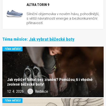
ALTRA TORIN 9
Silniční objemovka v novém hávu, pohodlnější,
s větší návratností energie a bezkonkurenční
přilnavostí.
Téma měsíce:
Jak vybrat běžecké boty
TÉMA MĚSÍCE
Jak vydržet běhat bez zranění? Pomůžou ti i vhodně
zvolené běžecké boty!
12. 4. 2026
Redakce
TÉMA MĚSÍCE