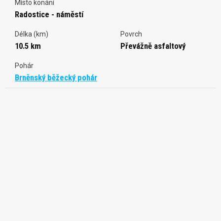
Místo konání
Radostice - náměstí
Délka (km)
Povrch
10.5 km
Převážně asfaltový
Pohár
Brněnský běžecký pohár