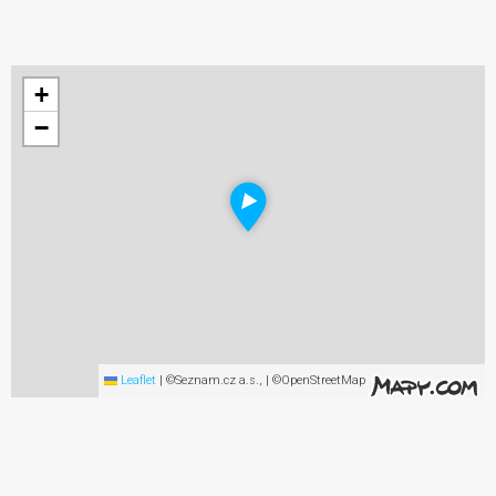
+
−
Leaflet
|
©Seznam.cz a.s., | ©OpenStreetMap