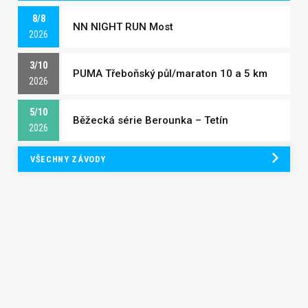
8/8
NN NIGHT RUN Most
2026
3/10
PUMA Třeboňský půl/maraton 10 a 5 km
2026
5/10
Běžecká série Berounka – Tetín
2026
VŠECHNY ZÁVODY