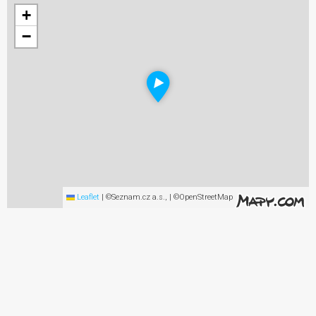
+
−
Leaflet
|
©Seznam.cz a.s., | ©OpenStreetMap