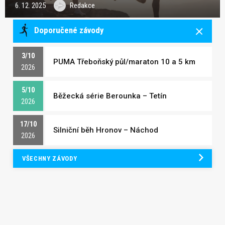
6. 12. 2025
Redakce
Doporučené závody
3/10
PUMA Třeboňský půl/maraton 10 a 5 km
2026
5/10
Běžecká série Berounka – Tetín
2026
17/10
Silniční běh Hronov – Náchod
2026
VŠECHNY ZÁVODY