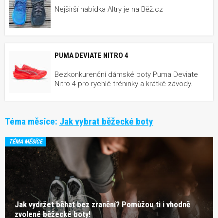
Nejširší nabídka Altry je na Běž.cz
PUMA DEVIATE NITRO 4
Bezkonkurenční dámské boty Puma Deviate
Nitro 4 pro rychlé tréninky a krátké závody.
Téma měsíce:
Jak vybrat běžecké boty
TÉMA MĚSÍCE
Jak vydržet běhat bez zranění? Pomůžou ti i vhodně
zvolené běžecké boty!