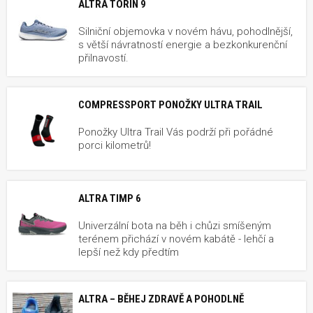
ALTRA TORIN 9
Silniční objemovka v novém hávu, pohodlnější,
s větší návratností energie a bezkonkurenční
přilnavostí.
COMPRESSPORT PONOŽKY ULTRA TRAIL
Ponožky Ultra Trail Vás podrží při pořádné
porci kilometrů!
ALTRA TIMP 6
Univerzální bota na běh i chůzi smíšeným
terénem přichází v novém kabátě - lehčí a
lepší než kdy předtím
ALTRA – BĚHEJ ZDRAVĚ A POHODLNĚ