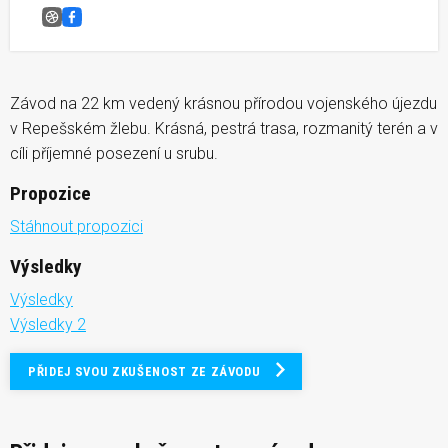
Repechy 22K run
Facebook
Závod na 22 km vedený krásnou přírodou vojenského újezdu
v Repešském žlebu. Krásná, pestrá trasa, rozmanitý terén a v
cíli příjemné posezení u srubu.
Propozice
Stáhnout propozici
Výsledky
Výsledky
Výsledky 2
PŘIDEJ SVOU ZKUŠENOST ZE ZÁVODU