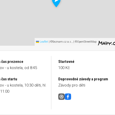
Leaflet
|
©Seznam.cz a.s., | ©OpenStreetMap
a čas prezence
Startovné
ov - u kostela, od 8:45
100 Kč
 čas startu
Doprovodné závody a program
v - u kostela, 10:30 děti, hl.
Závody pro děti
11:00
Rudolfovská 5
Facebook