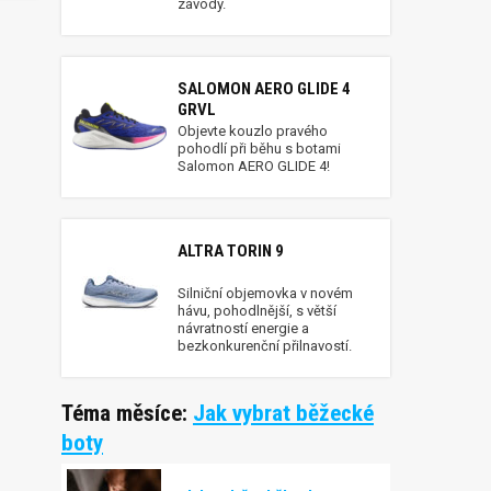
závody.
SALOMON AERO GLIDE 4
GRVL
Objevte kouzlo pravého
pohodlí při běhu s botami
Salomon AERO GLIDE 4!
ALTRA TORIN 9
Silniční objemovka v novém
hávu, pohodlnější, s větší
návratností energie a
bezkonkurenční přilnavostí.
Téma měsíce:
Jak vybrat běžecké
boty