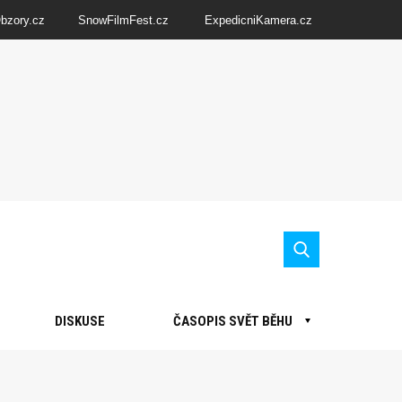
Obzory.cz
SnowFilmFest.cz
ExpedicniKamera.cz
DISKUSE
ČASOPIS SVĚT BĚHU