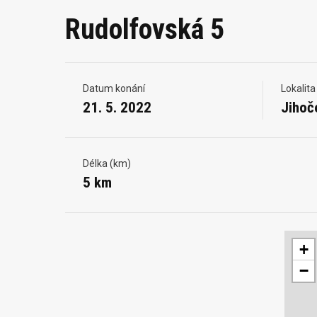
Rudolfovská 5
Datum konání
Lokalita
21. 5. 2022
Jihoč
Délka (km)
5 km
+
−