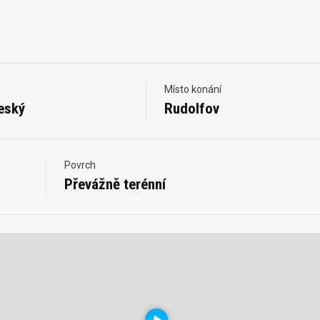
Místo konání
eský
Rudolfov
Povrch
Převážně terénní