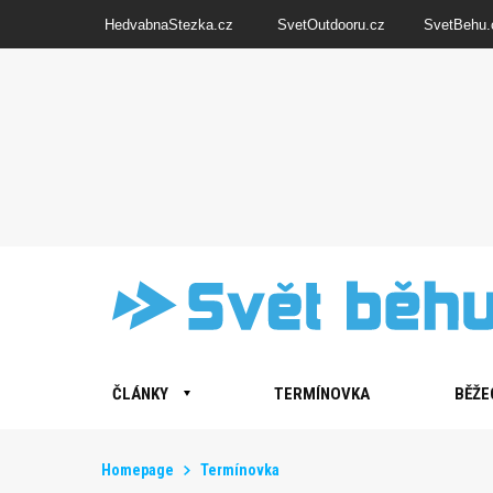
HedvabnaStezka.cz
SvetOutdooru.cz
SvetBehu.
ČLÁNKY
TERMÍNOVKA
BĚŽE
Homepage
Termínovka