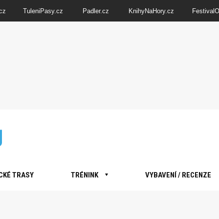
cz
TuleniPasy.cz
Padler.cz
KnihyNaHory.cz
Festival
CKÉ TRASY
TRÉNINK
VYBAVENÍ / RECENZE