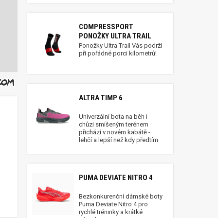
COMPRESSPORT
PONOŽKY ULTRA TRAIL
Ponožky Ultra Trail Vás podrží
při pořádné porci kilometrů!
ALTRA TIMP 6
Univerzální bota na běh i
chůzi smíšeným terénem
přichází v novém kabátě -
lehčí a lepší než kdy předtím
PUMA DEVIATE NITRO 4
Bezkonkurenční dámské boty
Puma Deviate Nitro 4 pro
rychlé tréninky a krátké