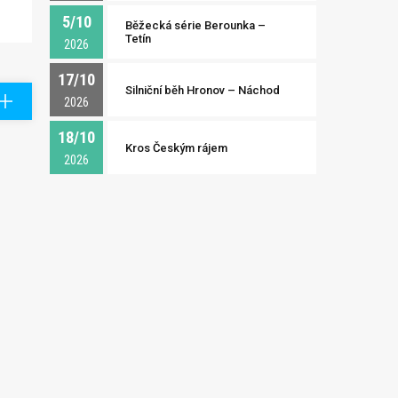
5/10
Běžecká série Berounka –
Tetín
2026
17/10
Silniční běh Hronov – Náchod
2026
18/10
Kros Českým rájem
2026