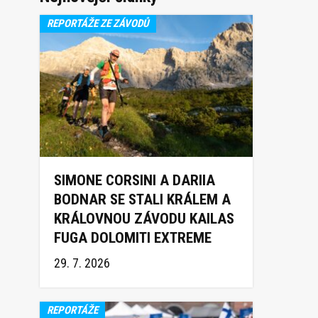
REPORTÁŽE ZE ZÁVODŮ
SIMONE CORSINI A DARIIA
BODNAR SE STALI KRÁLEM A
KRÁLOVNOU ZÁVODU KAILAS
FUGA DOLOMITI EXTREME
TRAIL 2026
29. 7. 2026
REPORTÁŽE