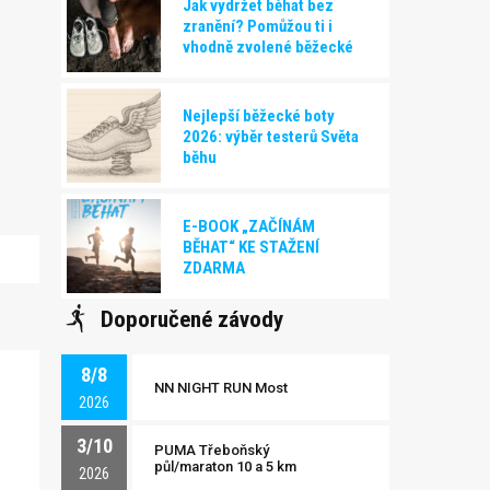
Jak vydržet běhat bez
zranění? Pomůžou ti i
vhodně zvolené běžecké
boty!
Nejlepší běžecké boty
2026: výběr testerů Světa
běhu
E-BOOK „ZAČÍNÁM
BĚHAT“ KE STAŽENÍ
ZDARMA
Doporučené závody
8/8
NN NIGHT RUN Most
2026
3/10
PUMA Třeboňský
půl/maraton 10 a 5 km
2026