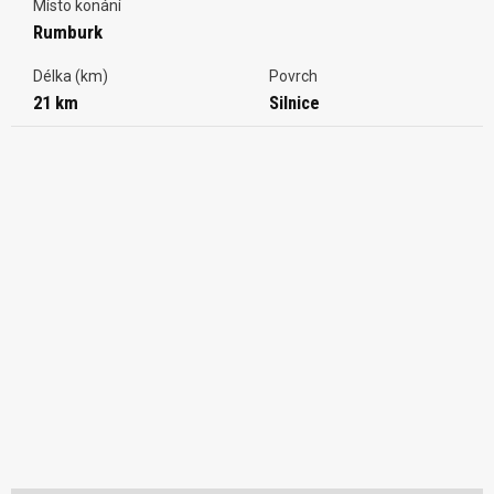
Místo konání
Rumburk
Délka (km)
Povrch
21 km
Silnice