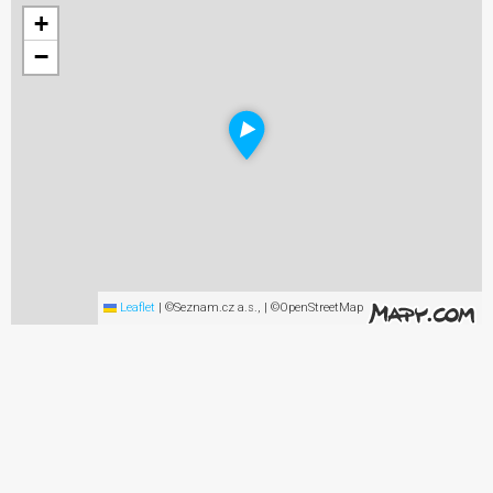
+
−
Leaflet
|
©Seznam.cz a.s., | ©OpenStreetMap