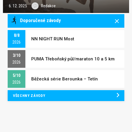
6. 12. 2025
Redakce
Doporučené závody
8/8
NN NIGHT RUN Most
2026
3/10
PUMA Třeboňský půl/maraton 10 a 5 km
2026
5/10
Běžecká série Berounka – Tetín
2026
VŠECHNY ZÁVODY