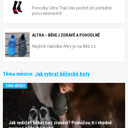
Ponožky Ultra Trail Vás podrží při pořádné
porci kilometrů!
ALTRA – BĚHEJ ZDRAVĚ A POHODLNĚ
Nejširší nabídka Altry je na Běž.cz
Téma měsíce:
Jak vybrat běžecké boty
TÉMA MĚSÍCE
Jak vydržet běhat bez zranění? Pomůžou ti i vhodně