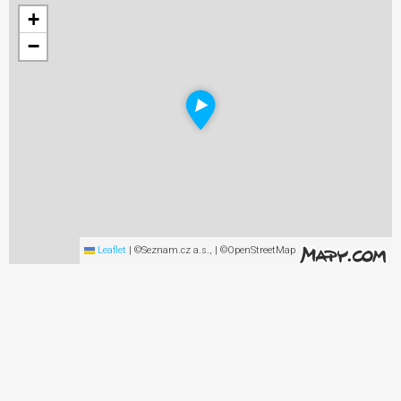
+
−
Leaflet
|
©Seznam.cz a.s., | ©OpenStreetMap