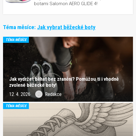
botami Salomon AERO GLIDE 4!
Téma měsíce:
Jak vybrat běžecké boty
TÉMA MĚSÍCE
Jak vydržet běhat bez zranění? Pomůžou ti i vhodně
zvolené běžecké boty!
12. 4. 2026
Redakce
TÉMA MĚSÍCE