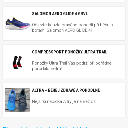
SALOMON AERO GLIDE 4 GRVL
Objevte kouzlo pravého pohodlí při běhu s
botami Salomon AERO GLIDE 4!
COMPRESSPORT PONOŽKY ULTRA TRAIL
Ponožky Ultra Trail Vás podrží při pořádné
porci kilometrů!
ALTRA – BĚHEJ ZDRAVĚ A POHODLNĚ
Nejširší nabídka Altry je na Běž.cz