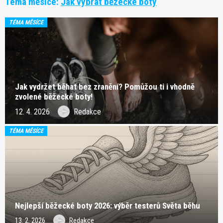
Téma měsíce:
Jak vybrat běžecké boty
TÉMA MĚSÍCE
Jak vydržet běhat bez zranění? Pomůžou ti i vhodně
zvolené běžecké boty!
12. 4. 2026
Redakce
TÉMA MĚSÍCE
Nejlepší běžecké boty 2026: výběr testerů Světa běhu
13. 2. 2026
Redakce