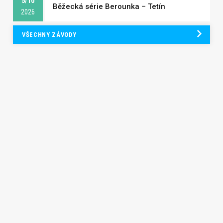
5/10
Běžecká série Berounka – Tetín
2026
VŠECHNY ZÁVODY