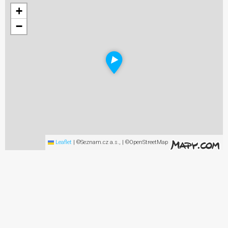
+
−
Leaflet
|
©Seznam.cz a.s., | ©OpenStreetMap