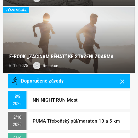
TÉMA MĚSÍCE
E-BOOK „ZAČÍNÁM BĚHAT“ KE STAŽENÍ ZDARMA
6. 12. 2025
Redakce
Doporučené závody
8/8
NN NIGHT RUN Most
2026
3/10
PUMA Třeboňský půl/maraton 10 a 5 km
2026