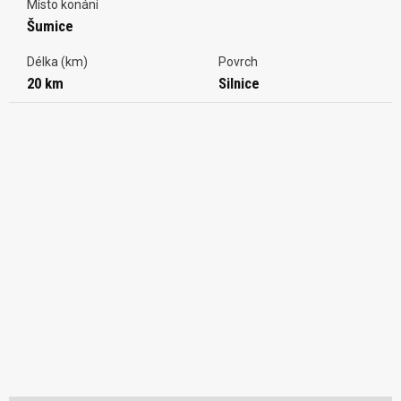
Místo konání
Šumice
Délka (km)
Povrch
20 km
Silnice