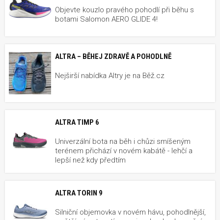
Objevte kouzlo pravého pohodlí při běhu s
botami Salomon AERO GLIDE 4!
ALTRA – BĚHEJ ZDRAVĚ A POHODLNĚ
Nejširší nabídka Altry je na Běž.cz
ALTRA TIMP 6
Univerzální bota na běh i chůzi smíšeným
terénem přichází v novém kabátě - lehčí a
lepší než kdy předtím
ALTRA TORIN 9
Silniční objemovka v novém hávu, pohodlnější,