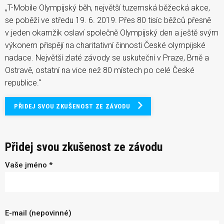
„T-Mobile Olympijský běh, největší tuzemská běžecká akce,
se poběží ve středu 19. 6. 2019. Přes 80 tisíc běžců přesně
v jeden okamžik oslaví společně Olympijský den a ještě svým
výkonem přispějí na charitativní činnosti České olympijské
nadace. Největší zlaté závody se uskuteční v Praze, Brně a
Ostravě, ostatní na vice než 80 místech po celé České
republice.“
PŘIDEJ SVOU ZKUŠENOST ZE ZÁVODU
Přidej svou zkušenost ze závodu
Vaše jméno *
E-mail (nepovinné)