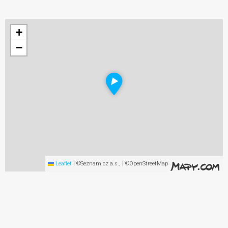
+
−
Leaflet
|
©Seznam.cz a.s., | ©OpenStreetMap