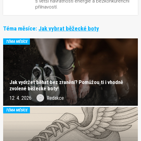
s větší návratností energie a bezkonkurenční
přilnavostí.
Téma měsíce:
Jak vybrat běžecké boty
TÉMA MĚSÍCE
Jak vydržet běhat bez zranění? Pomůžou ti i vhodně
zvolené běžecké boty!
12. 4. 2026
Redakce
TÉMA MĚSÍCE