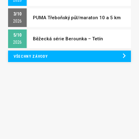
2026
3/10
PUMA Třeboňský půl/maraton 10 a 5 km
2026
5/10
Běžecká série Berounka – Tetín
2026
VŠECHNY ZÁVODY