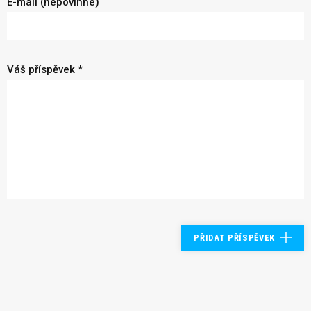
E-mail (nepovinné)
Váš příspěvek *
PŘIDAT PŘÍSPĚVEK