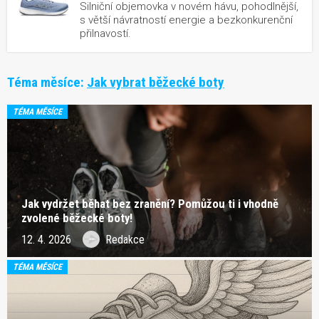
Silniční objemovka v novém hávu, pohodlnější,
s větší návratností energie a bezkonkurenční
přilnavostí.
Téma měsíce:
Jak vybrat běžecké boty
TÉMA MĚSÍCE
Jak vydržet běhat bez zranění? Pomůžou ti i vhodně
zvolené běžecké boty!
12. 4. 2026
Redakce
TÉMA MĚSÍCE