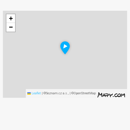
+
−
Leaflet
|
©Seznam.cz a.s., | ©OpenStreetMap