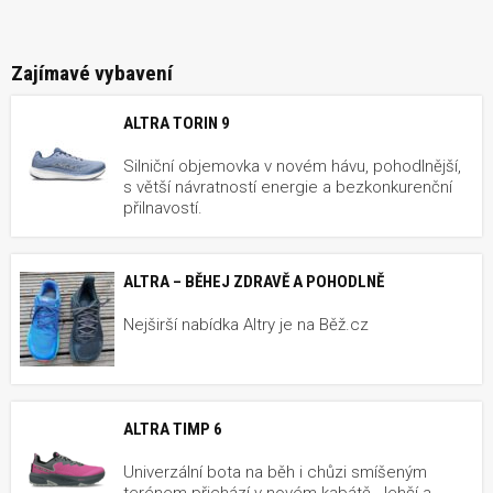
Zajímavé vybavení
ALTRA TORIN 9
Silniční objemovka v novém hávu, pohodlnější,
s větší návratností energie a bezkonkurenční
přilnavostí.
ALTRA – BĚHEJ ZDRAVĚ A POHODLNĚ
Nejširší nabídka Altry je na Běž.cz
ALTRA TIMP 6
Univerzální bota na běh i chůzi smíšeným