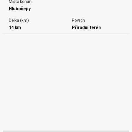
Místo konání
Hlubočepy
Délka (km)
Povrch
14 km
Přírodní terén