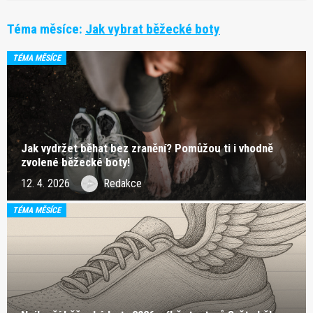
Téma měsíce:
Jak vybrat běžecké boty
TÉMA MĚSÍCE
Jak vydržet běhat bez zranění? Pomůžou ti i vhodně
zvolené běžecké boty!
12. 4. 2026
Redakce
TÉMA MĚSÍCE