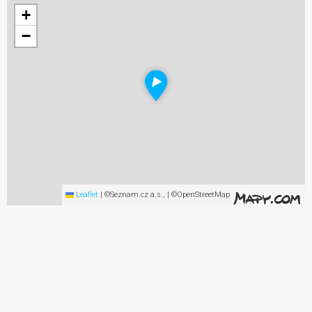
+
−
Leaflet
|
©Seznam.cz a.s., | ©OpenStreetMap