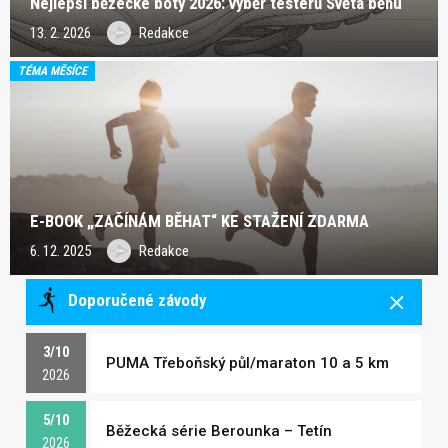
Nejlepší běžecké boty 2026: výběr testerů Světa běhu
13. 2. 2026
Redakce
TÉMA MĚSÍCE
E-BOOK „ZAČÍNÁM BĚHAT“ KE STAŽENÍ ZDARMA
6. 12. 2025
Redakce
Doporučené závody
3/10
PUMA Třeboňský půl/maraton 10 a 5 km
2026
5/10
Běžecká série Berounka – Tetín
2026