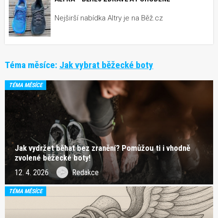
Nejširší nabídka Altry je na Běž.cz
Téma měsíce:
Jak vybrat běžecké boty
TÉMA MĚSÍCE
Jak vydržet běhat bez zranění? Pomůžou ti i vhodně
zvolené běžecké boty!
12. 4. 2026
Redakce
TÉMA MĚSÍCE