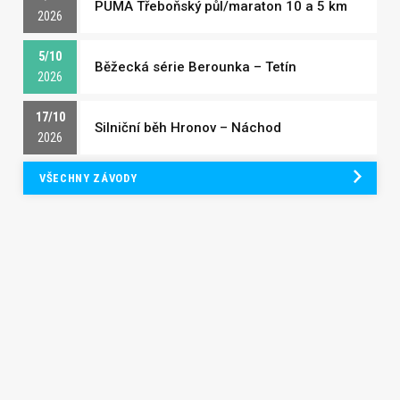
PUMA Třeboňský půl/maraton 10 a 5 km
2026
5/10
Běžecká série Berounka – Tetín
2026
17/10
Silniční běh Hronov – Náchod
2026
VŠECHNY ZÁVODY