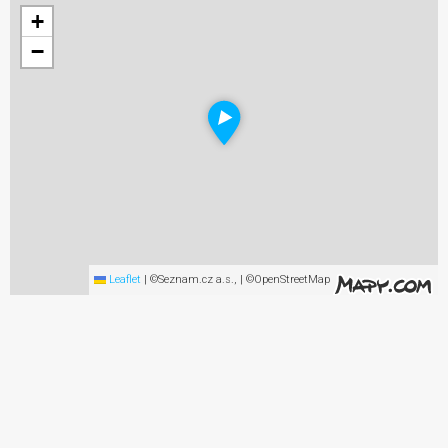
+
−
Leaflet
|
©Seznam.cz a.s., | ©OpenStreetMap