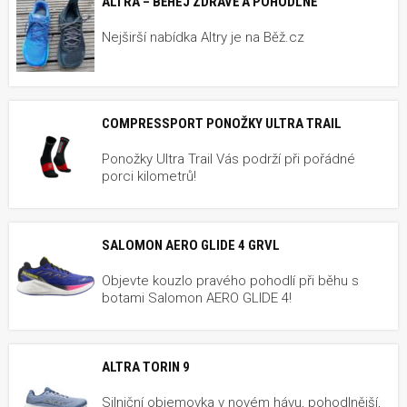
ALTRA – BĚHEJ ZDRAVĚ A POHODLNĚ
Nejširší nabídka Altry je na Běž.cz
COMPRESSPORT PONOŽKY ULTRA TRAIL
Ponožky Ultra Trail Vás podrží při pořádné
porci kilometrů!
SALOMON AERO GLIDE 4 GRVL
Objevte kouzlo pravého pohodlí při běhu s
botami Salomon AERO GLIDE 4!
ALTRA TORIN 9
Silniční objemovka v novém hávu, pohodlnější,