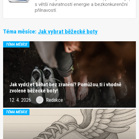
s větší návratností energie a bezkonkurenční
přilnavostí.
Téma měsíce:
Jak vybrat běžecké boty
TÉMA MĚSÍCE
Jak vydržet běhat bez zranění? Pomůžou ti i vhodně
zvolené běžecké boty!
12. 4. 2026
Redakce
TÉMA MĚSÍCE