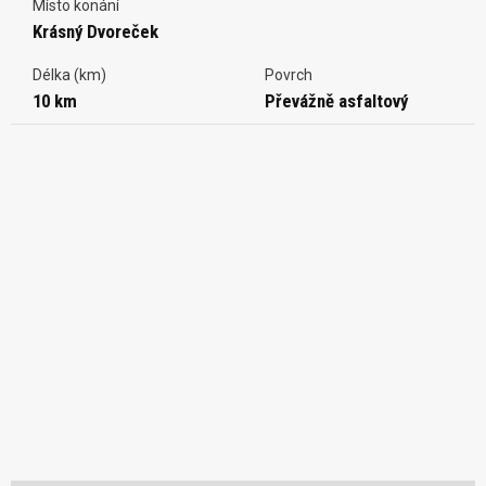
Místo konání
Krásný Dvoreček
Délka (km)
Povrch
10 km
Převážně asfaltový