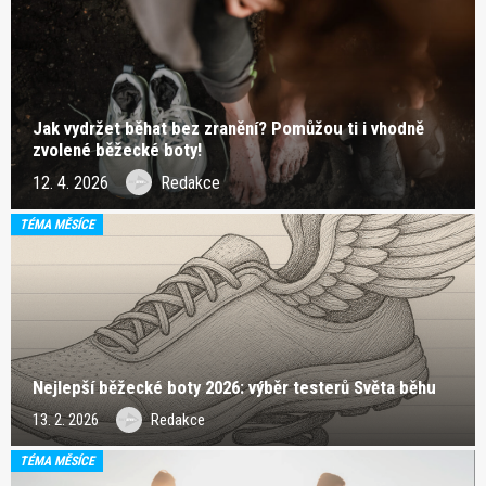
Jak vydržet běhat bez zranění? Pomůžou ti i vhodně
zvolené běžecké boty!
12. 4. 2026
Redakce
TÉMA MĚSÍCE
Nejlepší běžecké boty 2026: výběr testerů Světa běhu
13. 2. 2026
Redakce
TÉMA MĚSÍCE