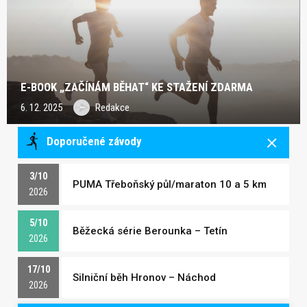
E-BOOK „ZAČÍNÁM BĚHAT“ KE STAŽENÍ ZDARMA
6. 12. 2025
Redakce
Doporučené závody
3/10
PUMA Třeboňský půl/maraton 10 a 5 km
2026
5/10
Běžecká série Berounka – Tetín
2026
17/10
Silniční běh Hronov – Náchod
2026