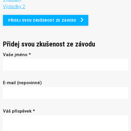
Výsledky 2
PŘIDEJ SVOU ZKUŠENOST ZE ZÁVODU
Přidej svou zkušenost ze závodu
Vaše jméno *
E-mail (nepovinné)
Váš příspěvek *