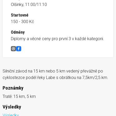
Olšinky, 11:00/11:10
Startovné
150 - 300 Kč
Odměny
Diplomy a věcné ceny pro první 3 v každé kategorii.
VitaSport patnáctka (a pětka)
Facebook
Silniční závod na 15 km nebo 5 km vedený převážně po
cyklostezce podél řeky Labe s obrátkou na 7,5km/2,5.km.
Poznámky
Tratě: 15 km, 5 km
Výsledky
Výsledky