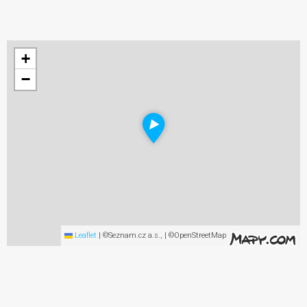
+
−
Leaflet
|
©Seznam.cz a.s., | ©OpenStreetMap