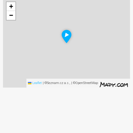
+
−
Leaflet
|
©Seznam.cz a.s., | ©OpenStreetMap