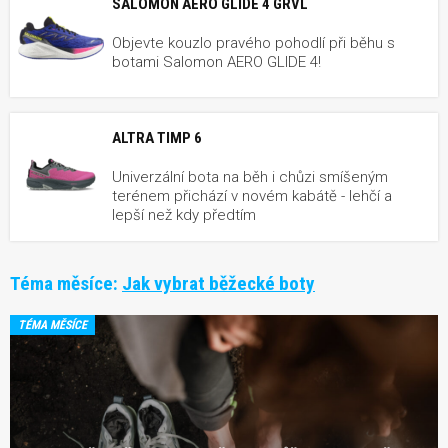
SALOMON AERO GLIDE 4 GRVL
Objevte kouzlo pravého pohodlí při běhu s
botami Salomon AERO GLIDE 4!
ALTRA TIMP 6
Univerzální bota na běh i chůzi smíšeným
terénem přichází v novém kabátě - lehčí a
lepší než kdy předtím
Téma měsíce:
Jak vybrat běžecké boty
TÉMA MĚSÍCE