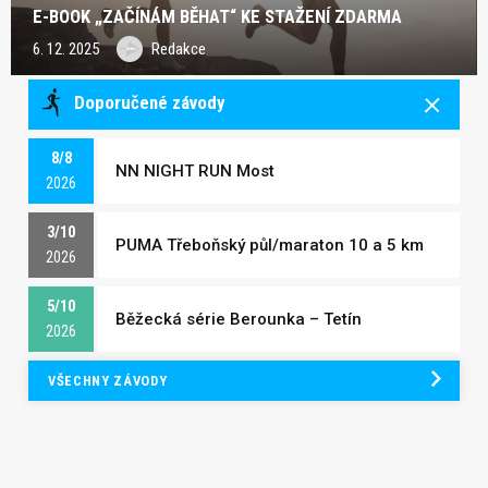
E-BOOK „ZAČÍNÁM BĚHAT“ KE STAŽENÍ ZDARMA
6. 12. 2025
Redakce
Doporučené závody
8/8
NN NIGHT RUN Most
2026
3/10
PUMA Třeboňský půl/maraton 10 a 5 km
2026
5/10
Běžecká série Berounka – Tetín
2026
VŠECHNY ZÁVODY