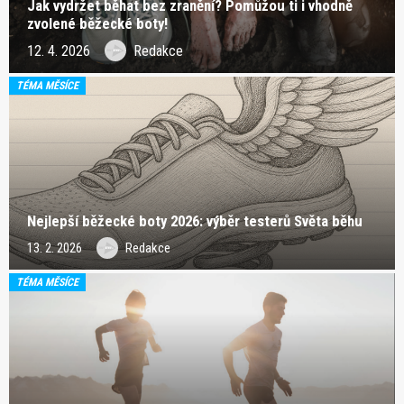
Jak vydržet běhat bez zranění? Pomůžou ti i vhodně
zvolené běžecké boty!
12. 4. 2026
Redakce
TÉMA MĚSÍCE
Nejlepší běžecké boty 2026: výběr testerů Světa běhu
13. 2. 2026
Redakce
TÉMA MĚSÍCE