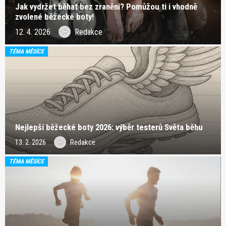
Jak vydržet běhat bez zranění? Pomůžou ti i vhodně
zvolené běžecké boty!
12. 4. 2026
Redakce
TÉMA MĚSÍCE
Nejlepší běžecké boty 2026: výběr testerů Světa běhu
13. 2. 2026
Redakce
TÉMA MĚSÍCE