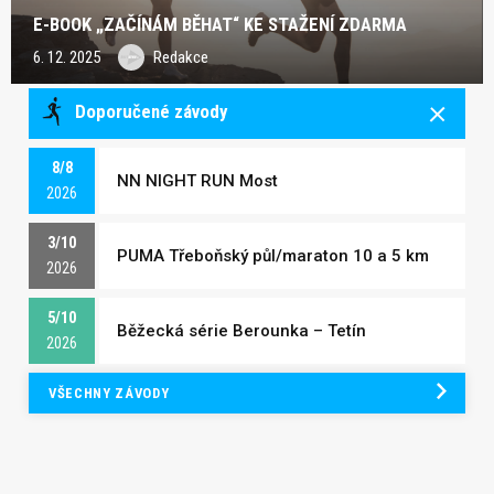
E-BOOK „ZAČÍNÁM BĚHAT“ KE STAŽENÍ ZDARMA
6. 12. 2025
Redakce
Doporučené závody
8/8
NN NIGHT RUN Most
2026
3/10
PUMA Třeboňský půl/maraton 10 a 5 km
2026
5/10
Běžecká série Berounka – Tetín
2026
VŠECHNY ZÁVODY