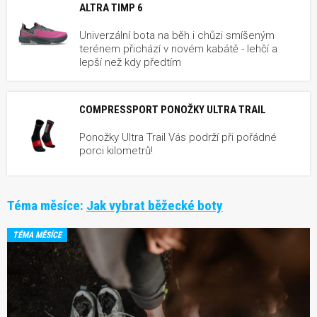
ALTRA TIMP 6
Univerzální bota na běh i chůzi smíšeným
terénem přichází v novém kabátě - lehčí a
lepší než kdy předtím
COMPRESSPORT PONOŽKY ULTRA TRAIL
Ponožky Ultra Trail Vás podrží při pořádné
porci kilometrů!
Téma měsíce:
Jak vybrat běžecké boty
TÉMA MĚSÍCE