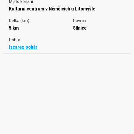
Místo konání
Kulturní centrum v Němčicích u Litomyšle
Délka (km)
Povrch
5 km
Silnice
Pohár
Iscarex pohár