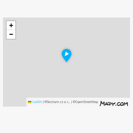
+
−
Leaflet
|
©Seznam.cz a.s., | ©OpenStreetMap