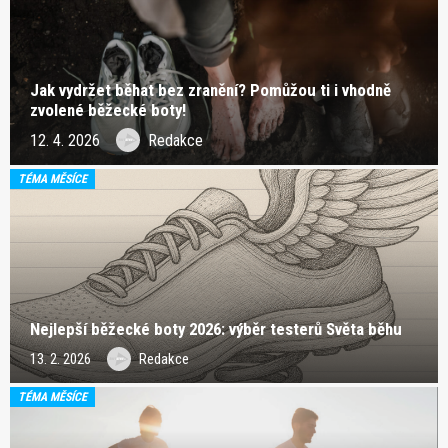
Jak vydržet běhat bez zranění? Pomůžou ti i vhodně
zvolené běžecké boty!
12. 4. 2026
Redakce
TÉMA MĚSÍCE
Nejlepší běžecké boty 2026: výběr testerů Světa běhu
13. 2. 2026
Redakce
TÉMA MĚSÍCE