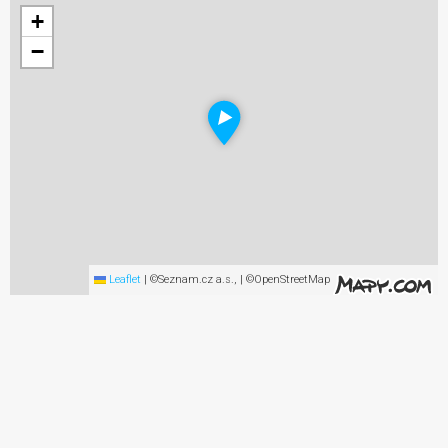
+
−
Leaflet
|
©Seznam.cz a.s., | ©OpenStreetMap