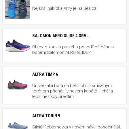
Nejširší nabídka Altry je na Běž.cz
SALOMON AERO GLIDE 4 GRVL
Objevte kouzlo pravého pohodlí při běhu s
botami Salomon AERO GLIDE 4!
ALTRA TIMP 6
Univerzální bota na běh i chůzi smíšeným
terénem přichází v novém kabátě - lehčí a
lepší než kdy předtím
ALTRA TORIN 9
Silniční objemovka v novém hávu, pohodlnější,