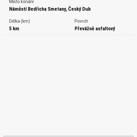
Místo konání
Náměstí Bedřicha Smetany, Český Dub
Délka (km)
Povrch
5 km
Převážně asfaltový