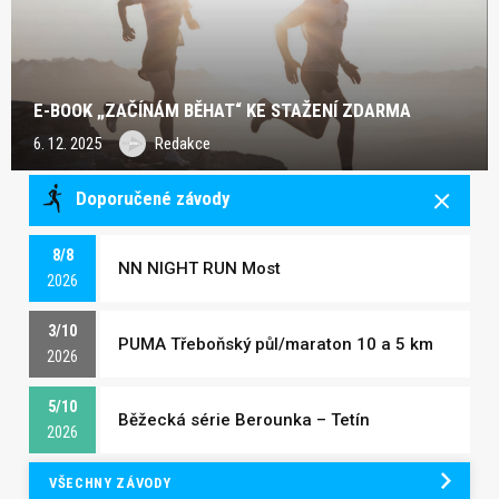
E-BOOK „ZAČÍNÁM BĚHAT“ KE STAŽENÍ ZDARMA
6. 12. 2025
Redakce
Doporučené závody
8/8
NN NIGHT RUN Most
2026
3/10
PUMA Třeboňský půl/maraton 10 a 5 km
2026
5/10
Běžecká série Berounka – Tetín
2026
VŠECHNY ZÁVODY