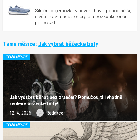
Silniční objemovka v novém hávu, pohodlnější,
s větší návratností energie a bezkonkurenční
přilnavostí.
Téma měsíce:
Jak vybrat běžecké boty
TÉMA MĚSÍCE
Jak vydržet běhat bez zranění? Pomůžou ti i vhodně
zvolené běžecké boty!
12. 4. 2026
Redakce
TÉMA MĚSÍCE