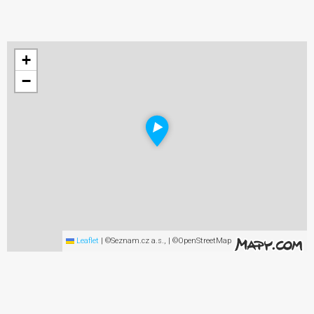
+
−
Leaflet
|
©Seznam.cz a.s., | ©OpenStreetMap