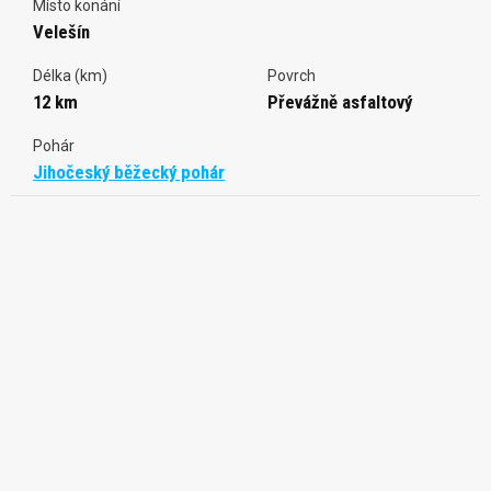
Místo konání
Velešín
Délka (km)
Povrch
12 km
Převážně asfaltový
Pohár
Jihočeský běžecký pohár