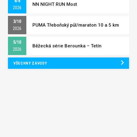
8/8
NN NIGHT RUN Most
2026
3/10
PUMA Třeboňský půl/maraton 10 a 5 km
2026
5/10
Běžecká série Berounka – Tetín
2026
VŠECHNY ZÁVODY