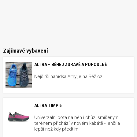
Zajímavé vybavení
ALTRA – BĚHEJ ZDRAVĚ A POHODLNĚ
Nejširší nabídka Altry je na Běž.cz
ALTRA TIMP 6
Univerzální bota na běh i chůzi smíšeným
terénem přichází v novém kabátě - lehčí a
lepší než kdy předtím