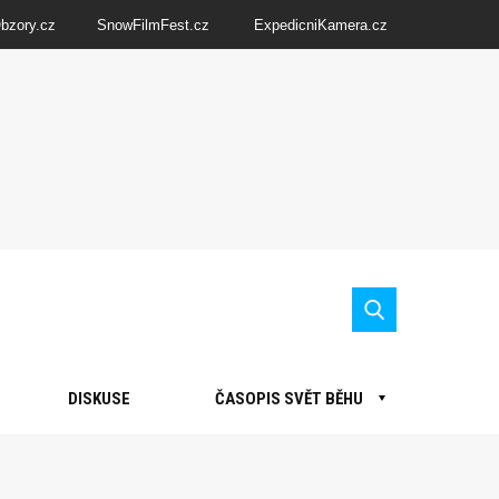
Obzory.cz
SnowFilmFest.cz
ExpedicniKamera.cz
DISKUSE
ČASOPIS SVĚT BĚHU