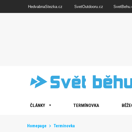
HedvabnaStezka.cz
SvetOutdooru.cz
SvetBehu.
ČLÁNKY
TERMÍNOVKA
BĚŽE
Homepage
Termínovka