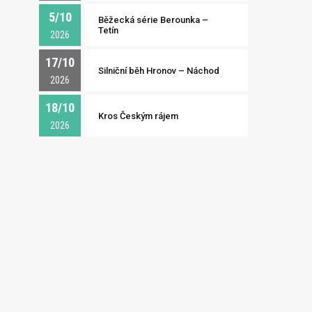
5/10
Běžecká série Berounka –
Tetín
2026
17/10
Silniční běh Hronov – Náchod
2026
18/10
Kros Českým rájem
2026