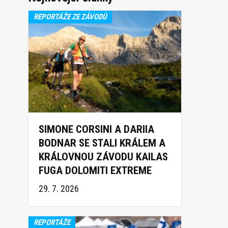
REPORTÁŽE ZE ZÁVODŮ
SIMONE CORSINI A DARIIA
BODNAR SE STALI KRÁLEM A
KRÁLOVNOU ZÁVODU KAILAS
FUGA DOLOMITI EXTREME
TRAIL 2026
29. 7. 2026
REPORTÁŽE