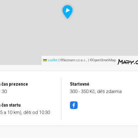
Leaflet
|
©Seznam.cz a.s., | ©OpenStreetMap
a čas prezence
Startovné
1:30
300 - 350 Kč, děti zdarma
 čas startu
Facebook
(5 a 10 km), děti od 10:30