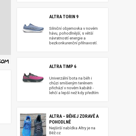
ALTRA TORIN 9
Silniční objemovka v novém
hávu, pohodlnější, s větší
návratností energie a
bezkonkurenční přilnavostí.
ALTRA TIMP 6
Univerzální bota na běh i
chůzi smíšeným terénem
přichází v novém kabátě -
lehčí a lepší než kdy předtím
ALTRA – BĚHEJ ZDRAVĚ A
POHODLNĚ
Nejširší nabídka Altry je na
Běž.cz