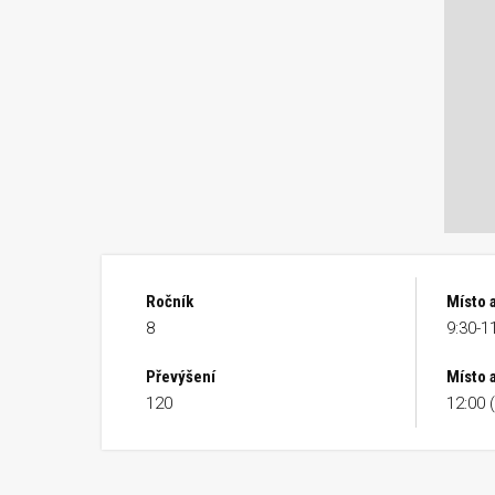
Ročník
Místo 
8
9:30-1
Převýšení
Místo a
120
12:00 