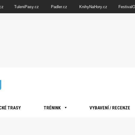
cz
TuleniPasy.cz
Padler.cz
KnihyNaHory.cz
Festival
CKÉ TRASY
TRÉNINK
VYBAVENÍ / RECENZE