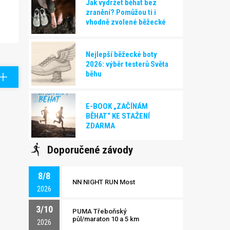
Jak vydržet běhat bez
zranění? Pomůžou ti i
vhodně zvolené běžecké
boty!
Nejlepší běžecké boty
2026: výběr testerů Světa
běhu
E-BOOK „ZAČÍNÁM
BĚHAT“ KE STAŽENÍ
ZDARMA
Doporučené závody
8/8
NN NIGHT RUN Most
2026
3/10
PUMA Třeboňský
půl/maraton 10 a 5 km
2026