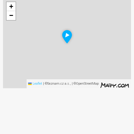
+
−
Leaflet
|
©Seznam.cz a.s., | ©OpenStreetMap