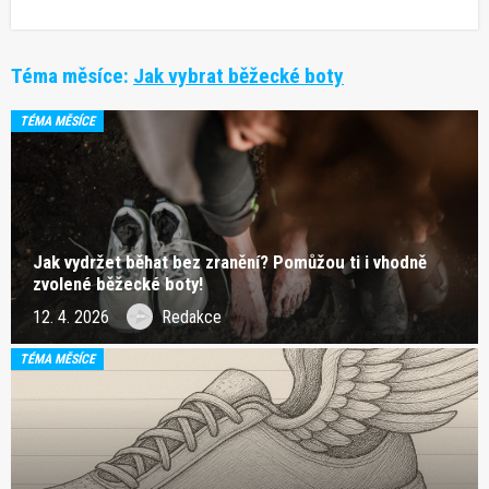
Téma měsíce:
Jak vybrat běžecké boty
TÉMA MĚSÍCE
Jak vydržet běhat bez zranění? Pomůžou ti i vhodně
zvolené běžecké boty!
12. 4. 2026
Redakce
TÉMA MĚSÍCE