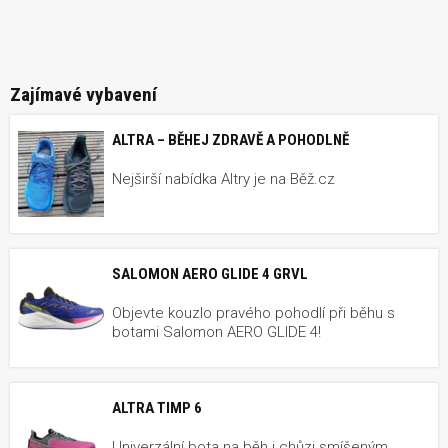
Zajímavé vybavení
ALTRA – BĚHEJ ZDRAVĚ A POHODLNĚ
Nejširší nabídka Altry je na Běž.cz
SALOMON AERO GLIDE 4 GRVL
Objevte kouzlo pravého pohodlí při běhu s
botami Salomon AERO GLIDE 4!
ALTRA TIMP 6
Univerzální bota na běh i chůzi smíšeným