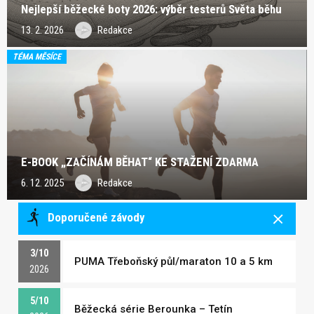
Nejlepší běžecké boty 2026: výběr testerů Světa běhu
13. 2. 2026
Redakce
TÉMA MĚSÍCE
E-BOOK „ZAČÍNÁM BĚHAT“ KE STAŽENÍ ZDARMA
6. 12. 2025
Redakce
Doporučené závody
3/10
PUMA Třeboňský půl/maraton 10 a 5 km
2026
5/10
Běžecká série Berounka – Tetín