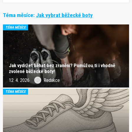
Téma měsíce:
Jak vybrat běžecké boty
TÉMA MĚSÍCE
Jak vydržet běhat bez zranění? Pomůžou ti i vhodně
zvolené běžecké boty!
12. 4. 2026
Redakce
TÉMA MĚSÍCE