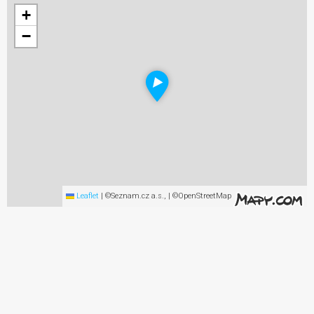
+
−
Leaflet
|
©Seznam.cz a.s., | ©OpenStreetMap