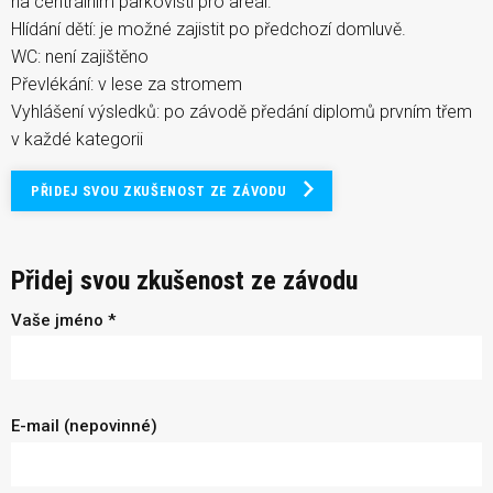
na centrálním parkovišti pro areál.
Hlídání dětí: je možné zajistit po předchozí domluvě.
WC: není zajištěno
Převlékání: v lese za stromem
Vyhlášení výsledků: po závodě předání diplomů prvním třem
v každé kategorii
PŘIDEJ SVOU ZKUŠENOST ZE ZÁVODU
Přidej svou zkušenost ze závodu
Vaše jméno *
E-mail (nepovinné)