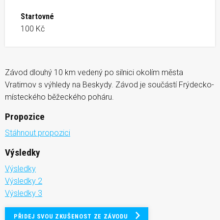
Startovné
100 Kč
Závod dlouhý 10 km vedený po silnici okolím města
Vratimov s výhledy na Beskydy. Závod je součástí Frýdecko-
místeckého běžeckého poháru.
Propozice
Stáhnout propozici
Výsledky
Výsledky
Výsledky 2
Výsledky 3
PŘIDEJ SVOU ZKUŠENOST ZE ZÁVODU