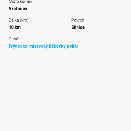
Místo konání
Vratimov
Délka (km)
Povrch
10 km
Silnice
Pohár
Frýdecko-místecký běžecký pohár