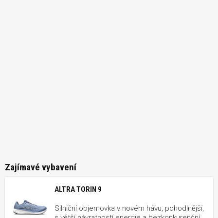
Zajímavé vybavení
ALTRA TORIN 9
Silniční objemovka v novém hávu, pohodlnější,
s větší návratností energie a bezkonkurenční