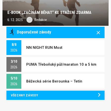
E-BOOK „ZAČÍNÁM BĚHAT“ KE STAŽENÍ ZDARMA
6. 12. 2025
Redakce
Doporučené závody
8/8
NN NIGHT RUN Most
2026
3/10
PUMA Třeboňský půl/maraton 10 a 5 km
2026
5/10
Běžecká série Berounka – Tetín
2026
VŠECHNY ZÁVODY