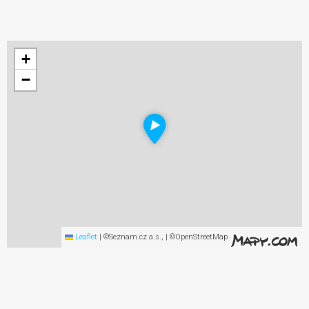
+
−
Leaflet
|
©Seznam.cz a.s., | ©OpenStreetMap